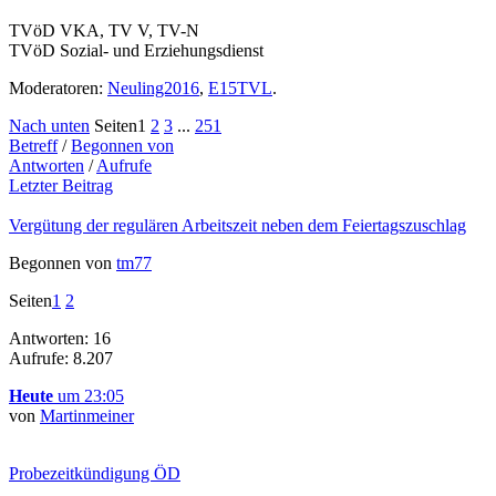
TVöD VKA, TV V, TV-N
TVöD Sozial- und Erziehungsdienst
Moderatoren:
Neuling2016
,
E15TVL
.
Nach unten
Seiten
1
2
3
...
251
Betreff
/
Begonnen von
Antworten
/
Aufrufe
Letzter Beitrag
Vergütung der regulären Arbeitszeit neben dem Feiertagszuschlag
Begonnen von
tm77
Seiten
1
2
Antworten: 16
Aufrufe: 8.207
Heute
um 23:05
von
Martinmeiner
Probezeitkündigung ÖD