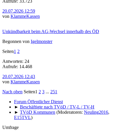
Aufrufe: 33.723
20.07.2026 12:59
von
KlammeKassen
Unkündbarkeit beim AG-Wechsel innerhalb des ÖD
Begonnen von
Igelmonster
Seiten
1
2
Antworten: 24
Aufrufe: 14.468
20.07.2026 12:43
von
KlammeKassen
Nach oben
Seiten
1
2
3
...
251
Forum Öffentlicher Dienst
►
Beschäftigte nach TVöD / TV-L / TV-H
►
TVöD Kommunen
(Moderatoren:
Neuling2016
,
E15TVL
)
Umfrage