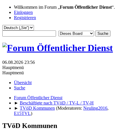
Willkommen im Forum „
Forum Öffentlicher Dienst
“.
Einloggen
Registrieren
06.08.2026 23:56
Hauptmenü
Hauptmenü
Übersicht
Suche
Forum Öffentlicher Dienst
►
Beschäftigte nach TVöD / TV-L / TV-H
►
TVöD Kommunen
(Moderatoren:
Neuling2016
,
E15TVL
)
TVöD Kommunen