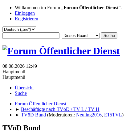
Willkommen im Forum „
Forum Öffentlicher Dienst
“.
Einloggen
Registrieren
08.08.2026 12:49
Hauptmenü
Hauptmenü
Übersicht
Suche
Forum Öffentlicher Dienst
►
Beschäftigte nach TVöD / TV-L / TV-H
►
TVöD Bund
(Moderatoren:
Neuling2016
,
E15TVL
)
TVöD Bund