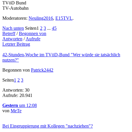
TVöD Bund
TV-Autobahn
Moderatoren:
Neuling2016
,
E15TVL
.
Nach unten
Seiten
1
2
3
...
45
Betreff
/
Begonnen von
Antworten
/
Aufrufe
Letzter Beitrag
42-Stunden-Woche im TVöD-Bund "Wer würde sie tatsächlich
nutzen?"
Begonnen von
Patrick2442
Seiten
1
2
3
Antworten: 30
Aufrufe: 20.941
Gestern
um 12:08
von
MeTe
Bei Eingruppierung mit Kollegen "nachziehen"?