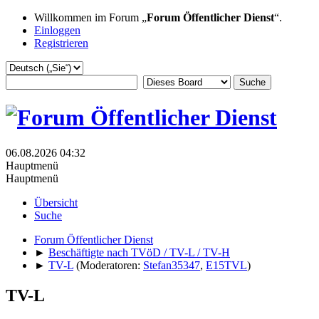
Willkommen im Forum „
Forum Öffentlicher Dienst
“.
Einloggen
Registrieren
06.08.2026 04:32
Hauptmenü
Hauptmenü
Übersicht
Suche
Forum Öffentlicher Dienst
►
Beschäftigte nach TVöD / TV-L / TV-H
►
TV-L
(Moderatoren:
Stefan35347
,
E15TVL
)
TV-L