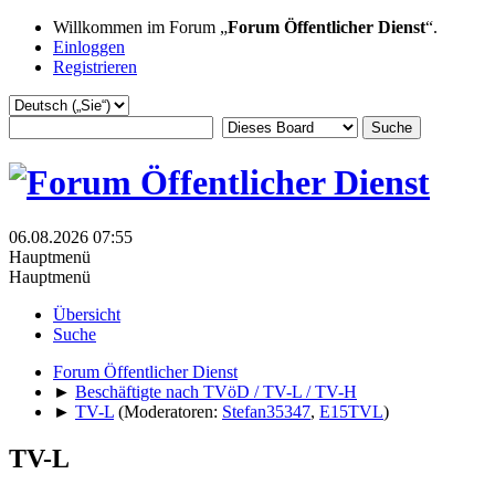
Willkommen im Forum „
Forum Öffentlicher Dienst
“.
Einloggen
Registrieren
06.08.2026 07:55
Hauptmenü
Hauptmenü
Übersicht
Suche
Forum Öffentlicher Dienst
►
Beschäftigte nach TVöD / TV-L / TV-H
►
TV-L
(Moderatoren:
Stefan35347
,
E15TVL
)
TV-L