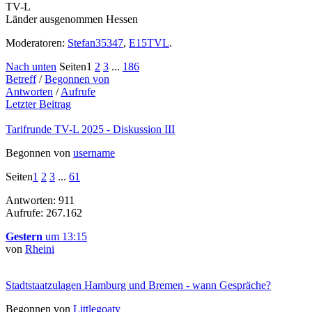
TV-L
Länder ausgenommen Hessen
Moderatoren:
Stefan35347
,
E15TVL
.
Nach unten
Seiten
1
2
3
...
186
Betreff
/
Begonnen von
Antworten
/
Aufrufe
Letzter Beitrag
Tarifrunde TV-L 2025 - Diskussion III
Begonnen von
username
Seiten
1
2
3
...
61
Antworten: 911
Aufrufe: 267.162
Gestern
um 13:15
von
Rheini
Stadtstaatzulagen Hamburg und Bremen - wann Gespräche?
Begonnen von
Littlegoaty