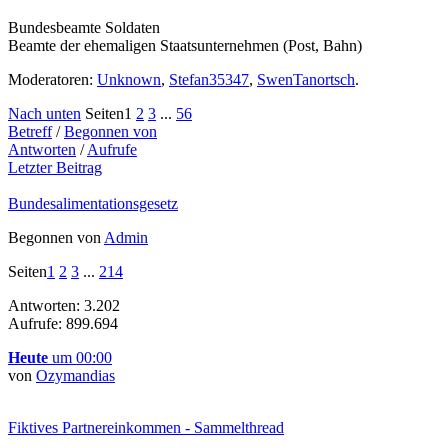
Bundesbeamte Soldaten
Beamte der ehemaligen Staatsunternehmen (Post, Bahn)
Moderatoren:
Unknown
,
Stefan35347
,
SwenTanortsch
.
Nach unten
Seiten
1
2
3
...
56
Betreff
/
Begonnen von
Antworten
/
Aufrufe
Letzter Beitrag
Bundesalimentationsgesetz
Begonnen von
Admin
Seiten
1
2
3
...
214
Antworten: 3.202
Aufrufe: 899.694
Heute
um 00:00
von
Ozymandias
Fiktives Partnereinkommen - Sammelthread