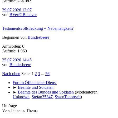
Aufrufe: 284.082
29.07.2026 12:07
von
BVerfGBeliever
Testamentsvollstreckung = Nebentätigkeit?
Begonnen von
Bundesbeere
Antworten: 6
Aufrufe: 1.969
25.07.2026 14:45
von
Bundesbeere
Nach oben
Seiten
1
2
3
...
56
Forum Öffentlicher Dienst
►
Beamte und Soldaten
►
Beamte des Bundes und Soldaten
(Moderatoren:
Unknown
,
Stefan35347
,
SwenTanortsch
)
Umfrage
Verschobenes Thema