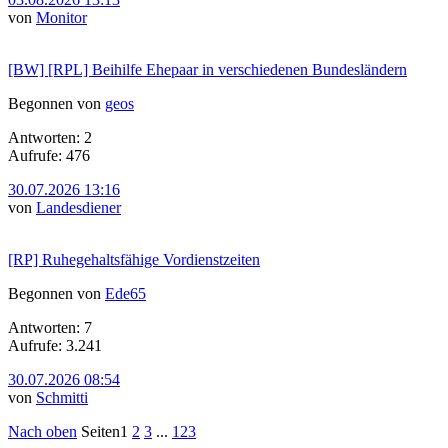
von
Monitor
[BW] [RPL] Beihilfe Ehepaar in verschiedenen Bundesländern
Begonnen von
geos
Antworten: 2
Aufrufe: 476
30.07.2026 13:16
von
Landesdiener
[RP] Ruhegehaltsfähige Vordienstzeiten
Begonnen von
Ede65
Antworten: 7
Aufrufe: 3.241
30.07.2026 08:54
von
Schmitti
Nach oben
Seiten
1
2
3
...
123