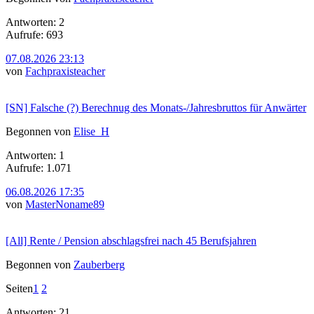
Antworten: 2
Aufrufe: 693
07.08.2026 23:13
von
Fachpraxisteacher
[SN] Falsche (?) Berechnug des Monats-/Jahresbruttos für Anwärter
Begonnen von
Elise_H
Antworten: 1
Aufrufe: 1.071
06.08.2026 17:35
von
MasterNoname89
[All] Rente / Pension abschlagsfrei nach 45 Berufsjahren
Begonnen von
Zauberberg
Seiten
1
2
Antworten: 21