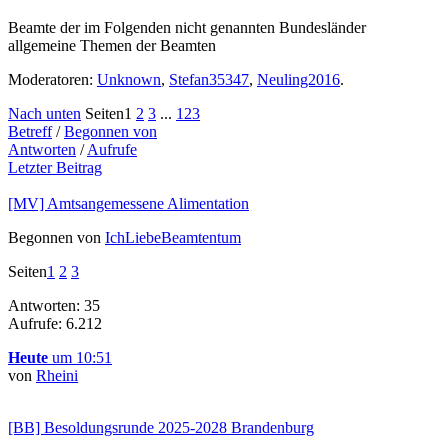
Beamte der im Folgenden nicht genannten Bundesländer
allgemeine Themen der Beamten
Moderatoren:
Unknown
,
Stefan35347
,
Neuling2016
.
Nach unten
Seiten
1
2
3
...
123
Betreff
/
Begonnen von
Antworten
/
Aufrufe
Letzter Beitrag
[MV] Amtsangemessene Alimentation
Begonnen von
IchLiebeBeamtentum
Seiten
1
2
3
Antworten: 35
Aufrufe: 6.212
Heute
um 10:51
von
Rheini
[BB] Besoldungsrunde 2025-2028 Brandenburg