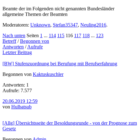
Beamte der im Folgenden nicht genannten Bundesländer
allgemeine Themen der Beamten
Moderatoren:
Unknown
,
Stefan35347
,
Neuling2016
.
Nach unten
Seiten
1
...
114
115
116
117
118
...
123
Betreff
/
Begonnen von
Antworten
/
Aufrufe
Letzter Beitrag
[BW] Stufenzuordnung bei Berufung mit Berufserfahrung
Begonnen von
Kaktuskuschler
Antworten: 1
Aufrufe: 7.577
20.06.2019 12:59
von
Hulbatsub
[Allg] Übersichtsseite der Besoldungsrunde - von der Prognose zum
Gesetz
Begonnen von
Admin