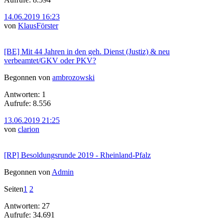
14.06.2019 16:23
von
KlausFörster
[BE] Mit 44 Jahren in den geh. Dienst (Justiz) & neu
verbeamtet/GKV oder PKV?
Begonnen von
ambrozowski
Antworten: 1
Aufrufe: 8.556
13.06.2019 21:25
von
clarion
[RP] Besoldungsrunde 2019 - Rheinland-Pfalz
Begonnen von
Admin
Seiten
1
2
Antworten: 27
Aufrufe: 34.691