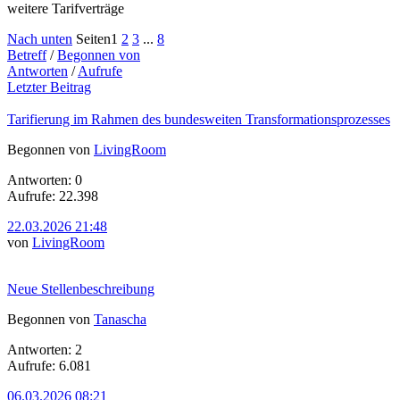
weitere Tarifverträge
Nach unten
Seiten
1
2
3
...
8
Betreff
/
Begonnen von
Antworten
/
Aufrufe
Letzter Beitrag
Tarifierung im Rahmen des bundesweiten Transformationsprozesses
Begonnen von
LivingRoom
Antworten: 0
Aufrufe: 22.398
22.03.2026 21:48
von
LivingRoom
Neue Stellenbeschreibung
Begonnen von
Tanascha
Antworten: 2
Aufrufe: 6.081
06.03.2026 08:21