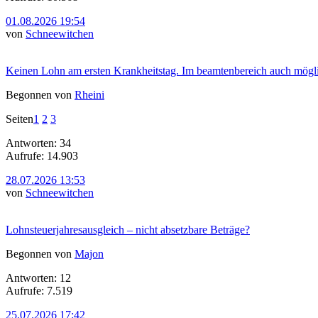
01.08.2026 19:54
von
Schneewitchen
Keinen Lohn am ersten Krankheitstag. Im beamtenbereich auch mögl
Begonnen von
Rheini
Seiten
1
2
3
Antworten: 34
Aufrufe: 14.903
28.07.2026 13:53
von
Schneewitchen
Lohnsteuerjahresausgleich – nicht absetzbare Beträge?
Begonnen von
Majon
Antworten: 12
Aufrufe: 7.519
25.07.2026 17:42