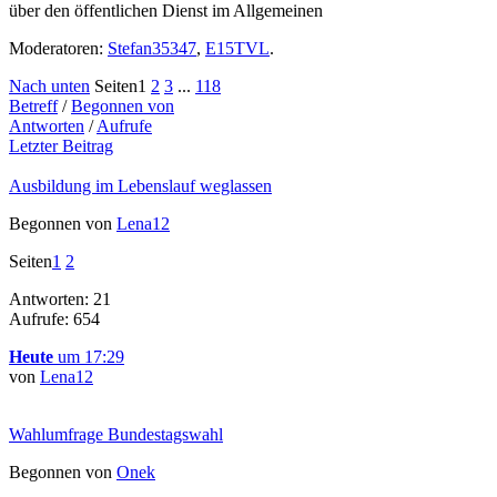
über den öffentlichen Dienst im Allgemeinen
Moderatoren:
Stefan35347
,
E15TVL
.
Nach unten
Seiten
1
2
3
...
118
Betreff
/
Begonnen von
Antworten
/
Aufrufe
Letzter Beitrag
Ausbildung im Lebenslauf weglassen
Begonnen von
Lena12
Seiten
1
2
Antworten: 21
Aufrufe: 654
Heute
um 17:29
von
Lena12
Wahlumfrage Bundestagswahl
Begonnen von
Onek