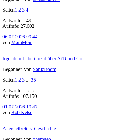
Seiten
1
2
3
4
Antworten: 49
Aufrufe: 27.602
06.07.2026 09:44
von
MoinMoin
Irgendein Laberthread über AfD und Co.
Begonnen von
SonicBoom
Seiten
1
2
3
...
35
Antworten: 515
Aufrufe: 107.150
01.07.2026 19:47
von
Bob Kelso
Altersteilzeit ist Geschichte ...
Begonnen von
oberhaeo