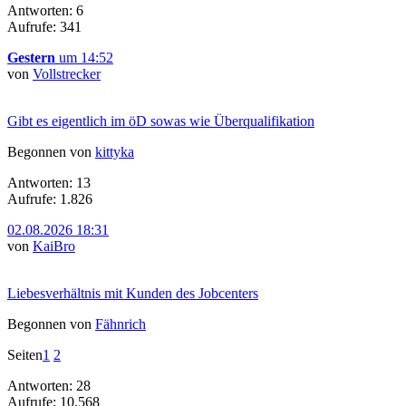
Antworten: 6
Aufrufe: 341
Gestern
um 14:52
von
Vollstrecker
Gibt es eigentlich im öD sowas wie Überqualifikation
Begonnen von
kittyka
Antworten: 13
Aufrufe: 1.826
02.08.2026 18:31
von
KaiBro
Liebesverhältnis mit Kunden des Jobcenters
Begonnen von
Fähnrich
Seiten
1
2
Antworten: 28
Aufrufe: 10.568