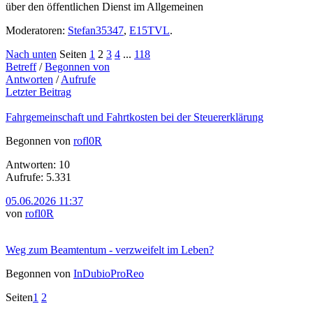
über den öffentlichen Dienst im Allgemeinen
Moderatoren:
Stefan35347
,
E15TVL
.
Nach unten
Seiten
1
2
3
4
...
118
Betreff
/
Begonnen von
Antworten
/
Aufrufe
Letzter Beitrag
Fahrgemeinschaft und Fahrtkosten bei der Steuererklärung
Begonnen von
rofl0R
Antworten: 10
Aufrufe: 5.331
05.06.2026 11:37
von
rofl0R
Weg zum Beamtentum - verzweifelt im Leben?
Begonnen von
InDubioProReo
Seiten
1
2