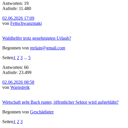
Antworten: 19
Aufrufe: 11.480
02.06.2026 17:09
von
Fettschwanzmaki
Wahlhelfer trotz genehmigten Urlaub?
Begonnen von
reelain@gmail.com
Seiten
1
2
3
...
5
Antworten: 66
Aufrufe: 23.499
02.06.2026 08:58
von
Warnstreik
Wirtschaft geht Bach runter, öffentlicher Sektor wird aufgebläht?
Begonnen von
Geschädigter
Seiten
1
2
3