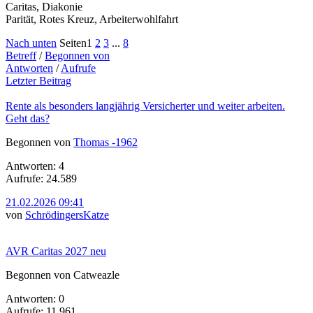
Caritas, Diakonie
Parität, Rotes Kreuz, Arbeiterwohlfahrt
Nach unten
Seiten
1
2
3
...
8
Betreff
/
Begonnen von
Antworten
/
Aufrufe
Letzter Beitrag
Rente als besonders langjährig Versicherter und weiter arbeiten.
Geht das?
Begonnen von
Thomas -1962
Antworten: 4
Aufrufe: 24.589
21.02.2026 09:41
von
SchrödingersKatze
AVR Caritas 2027 neu
Begonnen von Catweazle
Antworten: 0
Aufrufe: 11.961