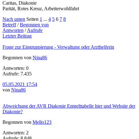
Caritas, Diakonie
Parität, Rotes Kreuz, Arbeiterwohlfahrt
Nach unten
Seiten
1
...
4
5
6
7
8
Betreff
/
Begonnen von
Antworten
/
Aufrufe
Letzter Beitrag
Frage zur Eingruppierung - Verwaltung oder Arzthelferin
Begonnen von
Nina86
Antworten: 0
Aufrufe: 7.435
05.05.2021 17:54
von
Nina86
Abweichung der AVR Diakonie Entgelttabelle hier und Website der
Diakonie?
Begonnen von
Mello123
Antworten: 2
Aufrufe: 8.848