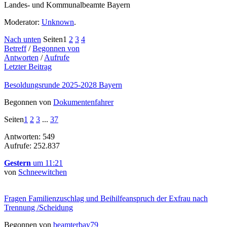
Landes- und Kommunalbeamte Bayern
Moderator:
Unknown
.
Nach unten
Seiten
1
2
3
4
Betreff
/
Begonnen von
Antworten
/
Aufrufe
Letzter Beitrag
Besoldungsrunde 2025-2028 Bayern
Begonnen von
Dokumentenfahrer
Seiten
1
2
3
...
37
Antworten: 549
Aufrufe: 252.837
Gestern
um 11:21
von
Schneewitchen
Fragen Familienzuschlag und Beihilfeanspruch der Exfrau nach
Trennung /Scheidung
Begonnen von
beamterbay79