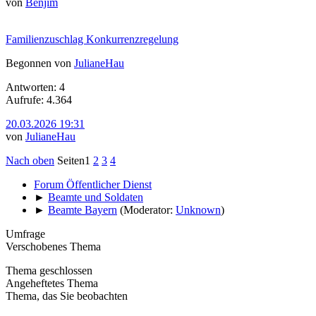
von
Benjim
Familienzuschlag Konkurrenzregelung
Begonnen von
JulianeHau
Antworten: 4
Aufrufe: 4.364
20.03.2026 19:31
von
JulianeHau
Nach oben
Seiten
1
2
3
4
Forum Öffentlicher Dienst
►
Beamte und Soldaten
►
Beamte Bayern
(Moderator:
Unknown
)
Umfrage
Verschobenes Thema
Thema geschlossen
Angeheftetes Thema
Thema, das Sie beobachten