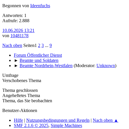
Begonnen von
Ideenfuchs
Antworten: 1
Aufrufe: 2.888
10.06.2026 13:21
von
10481178
Nach oben
Seiten
1
2
3
...
9
Forum Öffentlicher Dienst
►
Beamte und Soldaten
►
Beamte Nordrhein-Westfalen
(Moderator:
Unknown
)
Umfrage
Verschobenes Thema
Thema geschlossen
Angeheftetes Thema
Thema, das Sie beobachten
Benutzer-Aktionen
Hilfe
|
Nutzungsbedingungen und Regeln
|
Nach oben ▲
SMF 2.1.6 © 2025
,
Simple Machines