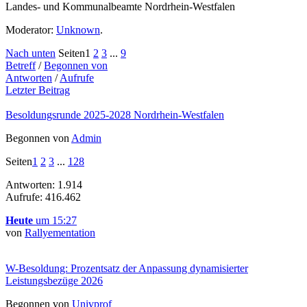
Landes- und Kommunalbeamte Nordrhein-Westfalen
Moderator:
Unknown
.
Nach unten
Seiten
1
2
3
...
9
Betreff
/
Begonnen von
Antworten
/
Aufrufe
Letzter Beitrag
Besoldungsrunde 2025-2028 Nordrhein-Westfalen
Begonnen von
Admin
Seiten
1
2
3
...
128
Antworten: 1.914
Aufrufe: 416.462
Heute
um 15:27
von
Rallyementation
W-Besoldung: Prozentsatz der Anpassung dynamisierter
Leistungsbezüge 2026
Begonnen von
Univprof