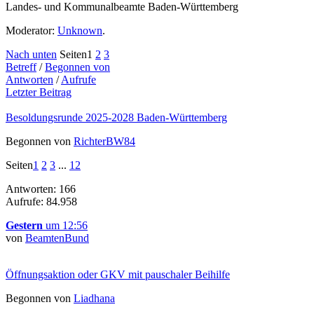
Landes- und Kommunalbeamte Baden-Württemberg
Moderator:
Unknown
.
Nach unten
Seiten
1
2
3
Betreff
/
Begonnen von
Antworten
/
Aufrufe
Letzter Beitrag
Besoldungsrunde 2025-2028 Baden-Württemberg
Begonnen von
RichterBW84
Seiten
1
2
3
...
12
Antworten: 166
Aufrufe: 84.958
Gestern
um 12:56
von
BeamtenBund
Öffnungsaktion oder GKV mit pauschaler Beihilfe
Begonnen von
Liadhana