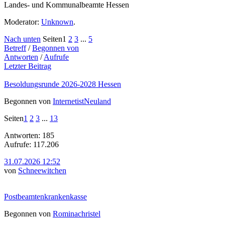
Landes- und Kommunalbeamte Hessen
Moderator:
Unknown
.
Nach unten
Seiten
1
2
3
...
5
Betreff
/
Begonnen von
Antworten
/
Aufrufe
Letzter Beitrag
Besoldungsrunde 2026-2028 Hessen
Begonnen von
InternetistNeuland
Seiten
1
2
3
...
13
Antworten: 185
Aufrufe: 117.206
31.07.2026 12:52
von
Schneewitchen
Postbeamtenkrankenkasse
Begonnen von
Rominachristel