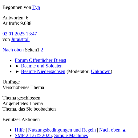
Begonnen von
Typ
Antworten: 6
Aufrufe: 9.088
02.01.2025 13:47
von
Juraisttoll
Nach oben
Seiten
1
2
Forum Öffentlicher Dienst
►
Beamte und Soldaten
►
Beamte Niedersachsen
(Moderator:
Unknown
)
Umfrage
Verschobenes Thema
Thema geschlossen
Angeheftetes Thema
Thema, das Sie beobachten
Benutzer-Aktionen
Hilfe
|
Nutzungsbedingungen und Regeln
|
Nach oben ▲
SMF 2.1.6 © 2025
,
Simple Machines