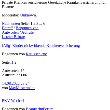
Private Krankenversicherung Gesetzliche Krankenversicherung für
Beamte
Moderator:
Unknown
.
Nach unten
Seiten
1
2
3
...
6
Betreff
/
Begonnen von
Antworten
/
Aufrufe
Letzter Beitrag
[Allg] Kinder rückwirkende Krankenversicherung
Begonnen von
Kreuzschiene
Seiten
1
2
Antworten: 15
Aufrufe: 23.606
14.08.2022 23:24
von
MaxMustermann
PKV-Wechsel
Begonnen von
BeamterImForum