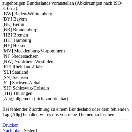
zugehörigen Bundeslands voranstellen (Abkürzungen nach ISO-
3166-2):
[BW] Baden-Württemberg
[BY] Bayern
[BE] Berlin
[BB] Brandenburg
[HB] Bremen
[HH] Hamburg
[HE] Hessen
[MV] Mecklenburg-Vorpommern
[NI] Niedersachsen
[NW] Nordrhein-Westfalen
[RP] Rheinland-Pfalz
[SL] Saarland
[SN] Sachsen
[ST] Sachsen-Anhalt
[SH] Schleswig-Holstein
[TH] Thüringen
[Allg] allgemein (nicht zuordenbar)
Bei fehlender Zuordnung zu einem Bundesland oder dem fehlenden
Tag [Allg] behalten wir es uns vor, neue Themen zu löschen.
Drucken
Nach oben
Seiten
1