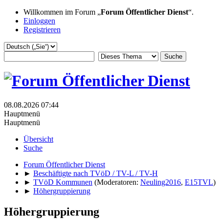
Willkommen im Forum „
Forum Öffentlicher Dienst
“.
Einloggen
Registrieren
08.08.2026 07:44
Hauptmenü
Hauptmenü
Übersicht
Suche
Forum Öffentlicher Dienst
►
Beschäftigte nach TVöD / TV-L / TV-H
►
TVöD Kommunen
(Moderatoren:
Neuling2016
,
E15TVL
)
►
Höhergruppierung
Höhergruppierung