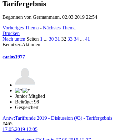
Tarifergebnis
Begonnen von Germanmann, 02.03.2019 22:54
Vorheriges Thema
-
Nächstes Thema
Drucken
Nach unten
Seiten
1
...
30
31
32
33
34
...
41
Benutzer-Aktionen
carlos1977
Junior Mitglied
Beiträge: 98
Gespeichert
Antw:Tarifrunde 2019 - Diskussion (#3) - Tarifergebnis
#465
17.05.2019 12:05
Zitat von: TV-Ler in 17.05.2019 11:27