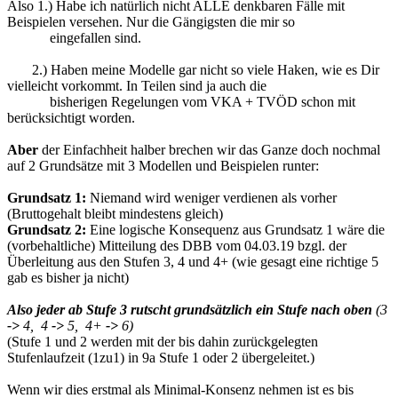
Also 1.) Habe ich natürlich nicht ALLE denkbaren Fälle mit
Beispielen versehen. Nur die Gängigsten die mir so
eingefallen sind.
2.) Haben meine Modelle gar nicht so viele Haken, wie es Dir
vielleicht vorkommt. In Teilen sind ja auch die
bisherigen Regelungen vom VKA + TVÖD schon mit
berücksichtigt worden.
Aber
der Einfachheit halber brechen wir das Ganze doch nochmal
auf 2 Grundsätze mit 3 Modellen und Beispielen runter:
Grundsatz 1:
Niemand wird weniger verdienen als vorher
(Bruttogehalt bleibt mindestens gleich)
Grundsatz 2:
Eine logische Konsequenz aus Grundsatz 1 wäre die
(vorbehaltliche) Mitteilung des DBB vom 04.03.19 bzgl. der
Überleitung aus den Stufen 3, 4 und 4+ (wie gesagt eine richtige 5
gab es bisher ja nicht)
Also jeder ab Stufe 3 rutscht grundsätzlich ein Stufe nach oben
(3
->
4, 4
->
5, 4+
->
6)
(Stufe 1 und 2 werden mit der bis dahin zurückgelegten
Stufenlaufzeit (1zu1) in 9a Stufe 1 oder 2 übergeleitet.)
Wenn wir dies erstmal als Minimal-Konsenz nehmen ist es bis