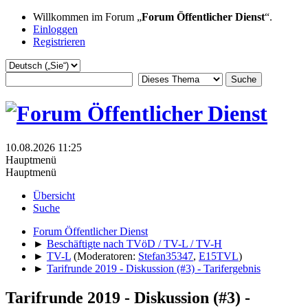
Willkommen im Forum „
Forum Öffentlicher Dienst
“.
Einloggen
Registrieren
10.08.2026 11:25
Hauptmenü
Hauptmenü
Übersicht
Suche
Forum Öffentlicher Dienst
►
Beschäftigte nach TVöD / TV-L / TV-H
►
TV-L
(Moderatoren:
Stefan35347
,
E15TVL
)
►
Tarifrunde 2019 - Diskussion (#3) - Tarifergebnis
Tarifrunde 2019 - Diskussion (#3) -