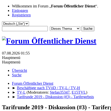
Willkommen im Forum „
Forum Öffentlicher Dienst
“.
Einloggen
Registrieren
07.08.2026 01:55
Hauptmenü
Hauptmenü
Übersicht
Suche
Forum Öffentlicher Dienst
►
Beschäftigte nach TVöD / TV-L / TV-H
►
TV-L
(Moderatoren:
Stefan35347
,
E15TVL
)
►
Tarifrunde 2019 - Diskussion (#3) - Tarifergebnis
Tarifrunde 2019 - Diskussion (#3) - Tarifer