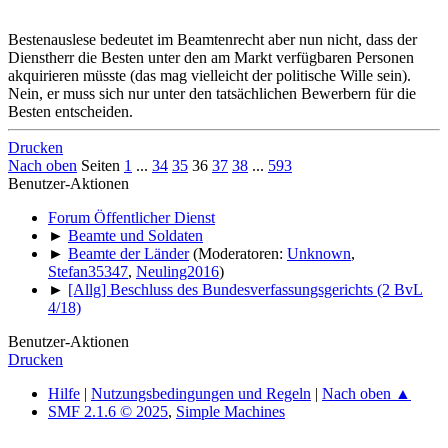
Bestenauslese bedeutet im Beamtenrecht aber nun nicht, dass der
Dienstherr die Besten unter den am Markt verfügbaren Personen
akquirieren müsste (das mag vielleicht der politische Wille sein).
Nein, er muss sich nur unter den tatsächlichen Bewerbern für die
Besten entscheiden.
Drucken
Nach oben
Seiten
1
...
34
35
36
37
38
...
593
Benutzer-Aktionen
Forum Öffentlicher Dienst
►
Beamte und Soldaten
►
Beamte der Länder
(Moderatoren:
Unknown
,
Stefan35347
,
Neuling2016
)
►
[Allg] Beschluss des Bundesverfassungsgerichts (2 BvL
4/18)
Benutzer-Aktionen
Drucken
Hilfe
|
Nutzungsbedingungen und Regeln
|
Nach oben ▲
SMF 2.1.6 © 2025
,
Simple Machines