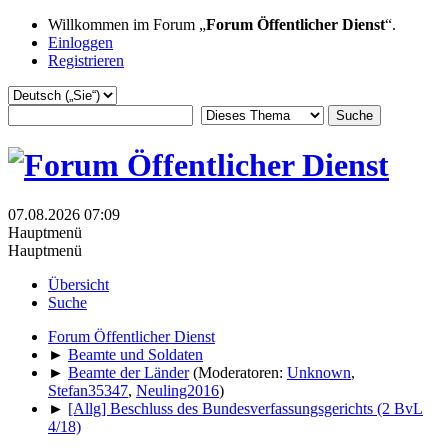
Willkommen im Forum „
Forum Öffentlicher Dienst
“.
Einloggen
Registrieren
07.08.2026 07:09
Hauptmenü
Hauptmenü
Übersicht
Suche
Forum Öffentlicher Dienst
►
Beamte und Soldaten
►
Beamte der Länder
(Moderatoren:
Unknown
,
Stefan35347
,
Neuling2016
)
►
[Allg] Beschluss des Bundesverfassungsgerichts (2 BvL
4/18)