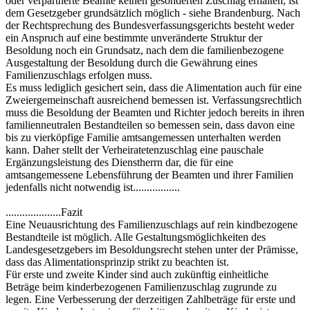
oder verpartnerte Beamte keinen gesonderten Zuschlag erhalten, ist
dem Gesetzgeber grundsätzlich möglich - siehe Brandenburg. Nach
der Rechtsprechung des Bundesverfassungsgerichts besteht weder
ein Anspruch auf eine bestimmte unveränderte Struktur der
Besoldung noch ein Grundsatz, nach dem die familienbezogene
Ausgestaltung der Besoldung durch die Gewährung eines
Familienzuschlags erfolgen muss.
Es muss lediglich gesichert sein, dass die Alimentation auch für eine
Zweiergemeinschaft ausreichend bemessen ist. Verfassungsrechtlich
muss die Besoldung der Beamten und Richter jedoch bereits in ihren
familienneutralen Bestandteilen so bemessen sein, dass davon eine
bis zu vierköpfige Familie amtsangemessen unterhalten werden
kann. Daher stellt der Verheiratetenzuschlag eine pauschale
Ergänzungsleistung des Dienstherrn dar, die für eine
amtsangemessene Lebensführung der Beamten und ihrer Familien
jedenfalls nicht notwendig ist.................
....................Fazit
Eine Neuausrichtung des Familienzuschlags auf rein kindbezogene
Bestandteile ist möglich. Alle Gestaltungsmöglichkeiten des
Landesgesetzgebers im Besoldungsrecht stehen unter der Prämisse,
dass das Alimentationsprinzip strikt zu beachten ist.
Für erste und zweite Kinder sind auch zukünftig einheitliche
Beträge beim kinderbezogenen Familienzuschlag zugrunde zu
legen. Eine Verbesserung der derzeitigen Zahlbeträge für erste und