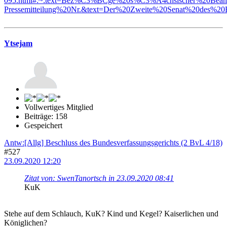
095.html#:~:text=Bez%C3%BCge%20s%C3%A4chsischer%20Beamt
Pressemitteilung%20Nr.&text=Der%20Zweite%20Senat%20des%20
Ytsejam
Vollwertiges Mitglied
Beiträge: 158
Gespeichert
Antw:[Allg] Beschluss des Bundesverfassungsgerichts (2 BvL 4/18)
#527
23.09.2020 12:20
Zitat von: SwenTanortsch in 23.09.2020 08:41
KuK
Stehe auf dem Schlauch, KuK? Kind und Kegel? Kaiserlichen und
Königlichen?