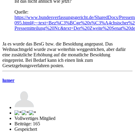
Ist das nicht ähnlich wie jetzt?
Quelle:
https://www.bundesverfassungsgericht.de/SharedDocs/Pressem
095.html#:~:text=Bez%C3%BCge%20s%C3%A4chsischer%20
Pressemitteilung%20Nr.&text=Der%20Zweite%20Senat%20d
Ja es wurde das BesG bzw. die Besoldung angepasst. Das
Weihnachtsgeld wurde zwar weiterhin weggestrichen, aber dafür
eine zusätzliche Erhöhung auf die monatliche Besoldung
eingepreist. Bei Bedarf kann ich einen link zum
Gesetzgebungsverfahren posten.
lumer
Vollwertiges Mitglied
Beiträge: 165
Gespeichert