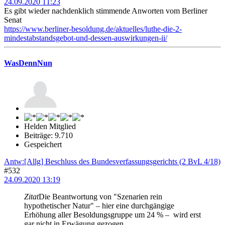
24.09.2020 11:23
Es gibt wieder nachdenklich stimmende Anworten vom Berliner
Senat
https://www.berliner-besoldung.de/aktuelles/luthe-die-2-
mindestabstandsgebot-und-dessen-auswirkungen-ii/
WasDennNun
Helden Mitglied
Beiträge: 9.710
Gespeichert
Antw:[Allg] Beschluss des Bundesverfassungsgerichts (2 BvL 4/18)
#532
24.09.2020 13:19
Zitat
Die Beantwortung von "Szenarien rein
hypothetischer Natur" – hier eine durchgängige
Erhöhung aller Besoldungsgruppe um 24 % – wird erst
gar nicht in Erwägung gezogen.