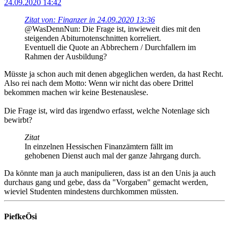
24.09.2020 14:42
Zitat von: Finanzer in 24.09.2020 13:36
@WasDennNun: Die Frage ist, inwieweit dies mit den
steigenden Abiturnotenschnitten korreliert.
Eventuell die Quote an Abbrechern / Durchfallern im
Rahmen der Ausbildung?
Müsste ja schon auch mit denen abgeglichen werden, da hast Recht.
Also rei nach dem Motto: Wenn wir nicht das obere Drittel
bekommen machen wir keine Bestenauslese.
Die Frage ist, wird das irgendwo erfasst, welche Notenlage sich
bewirbt?
Zitat
In einzelnen Hessischen Finanzämtern fällt im
gehobenen Dienst auch mal der ganze Jahrgang durch.
Da könnte man ja auch manipulieren, dass ist an den Unis ja auch
durchaus gang und gebe, dass da "Vorgaben" gemacht werden,
wieviel Studenten mindestens durchkommen müssten.
PiefkeÖsi