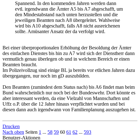
Spannend. In den kommenden Jahren werden dann
evtl. irgendwann die Ämter A5 bis A7 abgeschafft, um
den Mindestabstand nach unten herzustellen und die
jeweiligen Beamten nach A8 übergeleitet. Wahlweise
wird bis A10 abgeschafft, falls A8 nicht ausreichenen
sollte. Amüsanter Ansatz der da verfolgt wird.
Bei einer überproportionalen Erhöhung der Besoldung der Ämter
des einfachen Dienstes bis hin zu A7 wird sich der Dienstherr dann
vermutlich genau überlegen ob und in welchem Bereich er einen
Beamten braucht.
Im Polizeivollzug sind einige BL ja bereits vor etlichen Jahren dazu
übergegangen, nur noch im gD auszubilden.
Den Beamten (zumindest dem Status nach) bis A6 findet man beim
Bund wahrscheinlich nur noch bei der Bundeswehr. Dort könnte es
aber interessant werden, da eine Vielzahl von Mannschaften und
Uffz o.P. über die 12 Jahre hinaus verpflichtet wurden und bei
diesen dann auch irgendwann von Familienplanung auszugehen ist.
Drucken
Nach oben
Seiten
1
...
58
59
60
61
62
...
593
Benutzer-Aktionen