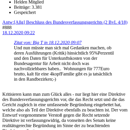
Helden Mitglied
Beiträge: 3.381
Gespeichert
Antw:[Allg] Beschluss des Bundesverfassungsgerichts (2 BvL 4/18)
#888
18.12.2020 09:22
Zitat von: Big T in 18.12.2020 09:07
Und nun müsste man sich mal Gedanken machen, ob
deren Ausführungen (Kritik) hinsichtlich 95%Perzentil
und den Daten für Unterkunftskosten von der
Bundesagentur für Arbeit nicht doch was
nachvollziehbares haben.. Wohnungen für 777Euro
brutto, kalt für eine 4kopfFamilie gibt es ja tatsächlich
in den Randbezirken;-)
Kritisieren kann man zum Glück alles - nur liegt hier eine Direktive
des Bundesverfassungsgerichts vor, die das Recht setzt und die das
Gericht zugleich in eine umfassende Begründung eingebettet hat,
welche also als Teil der Direktive ebenfalls zu beachten ist. Der vom
Entwurf vorgenommene Verstoß gegen die Recht setzende
Direktive ist verfassungswidrig, da vonseiten des Senats keine
realitätsgerechte Begründung im Sinne der zu beachtenden