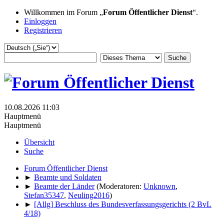
Willkommen im Forum „
Forum Öffentlicher Dienst
“.
Einloggen
Registrieren
10.08.2026 11:03
Hauptmenü
Hauptmenü
Übersicht
Suche
Forum Öffentlicher Dienst
►
Beamte und Soldaten
►
Beamte der Länder
(Moderatoren:
Unknown
,
Stefan35347
,
Neuling2016
)
►
[Allg] Beschluss des Bundesverfassungsgerichts (2 BvL
4/18)