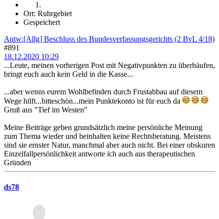
Ort: Ruhrgebiet
Gespeichert
Antw:[Allg] Beschluss des Bundesverfassungsgerichts (2 BvL 4/18)
#891
18.12.2020 10:29
...Leute, meinen vorherigen Post mit Negativpunkten zu überhäufen,
bringt euch auch kein Geld in die Kasse...
...aber wenns eurem Wohlbefinden durch Frustabbau auf diesem
Wege hilft...bitteschön...mein Punktekonto ist für euch da
Gruß aus "Tief im Westen"
Meine Beiträge geben grundsätzlich meine persönliche Meinung
zum Thema wieder und beinhalten keine Rechtsberatung. Meistens
sind sie ernster Natur, manchmal aber auch nicht. Bei einer obskuren
Einzelfallpersönlichkeit antworte ich auch aus therapeutischen
Gründen
ds78