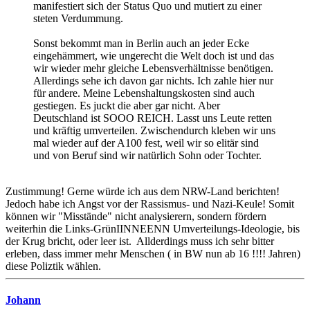
manifestiert sich der Status Quo und mutiert zu einer
steten Verdummung.
Sonst bekommt man in Berlin auch an jeder Ecke
eingehämmert, wie ungerecht die Welt doch ist und das
wir wieder mehr gleiche Lebensverhältnisse benötigen.
Allerdings sehe ich davon gar nichts. Ich zahle hier nur
für andere. Meine Lebenshaltungskosten sind auch
gestiegen. Es juckt die aber gar nicht. Aber
Deutschland ist SOOO REICH. Lasst uns Leute retten
und kräftig umverteilen. Zwischendurch kleben wir uns
mal wieder auf der A100 fest, weil wir so elitär sind
und von Beruf sind wir natürlich Sohn oder Tochter.
Zustimmung! Gerne würde ich aus dem NRW-Land berichten!
Jedoch habe ich Angst vor der Rassismus- und Nazi-Keule! Somit
können wir "Misstände" nicht analysierern, sondern fördern
weiterhin die Links-GrünIINNEENN Umverteilungs-Ideologie, bis
der Krug bricht, oder leer ist. Allderdings muss ich sehr bitter
erleben, dass immer mehr Menschen ( in BW nun ab 16 !!!! Jahren)
diese Poliztik wählen.
Johann