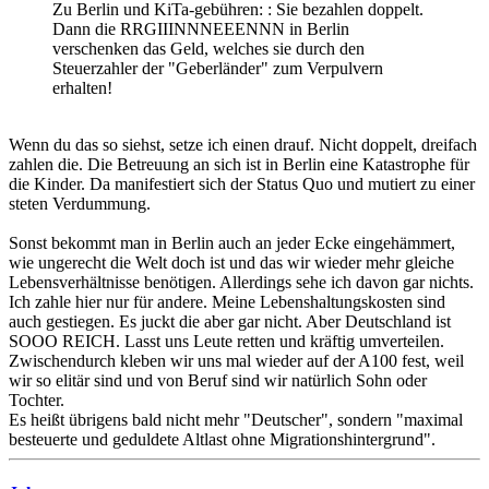
Zu Berlin und KiTa-gebühren: : Sie bezahlen doppelt.
Dann die RRGIIINNNEEENNN in Berlin
verschenken das Geld, welches sie durch den
Steuerzahler der "Geberländer" zum Verpulvern
erhalten!
Wenn du das so siehst, setze ich einen drauf. Nicht doppelt, dreifach
zahlen die. Die Betreuung an sich ist in Berlin eine Katastrophe für
die Kinder. Da manifestiert sich der Status Quo und mutiert zu einer
steten Verdummung.
Sonst bekommt man in Berlin auch an jeder Ecke eingehämmert,
wie ungerecht die Welt doch ist und das wir wieder mehr gleiche
Lebensverhältnisse benötigen. Allerdings sehe ich davon gar nichts.
Ich zahle hier nur für andere. Meine Lebenshaltungskosten sind
auch gestiegen. Es juckt die aber gar nicht. Aber Deutschland ist
SOOO REICH. Lasst uns Leute retten und kräftig umverteilen.
Zwischendurch kleben wir uns mal wieder auf der A100 fest, weil
wir so elitär sind und von Beruf sind wir natürlich Sohn oder
Tochter.
Es heißt übrigens bald nicht mehr "Deutscher", sondern "maximal
besteuerte und geduldete Altlast ohne Migrationshintergrund".