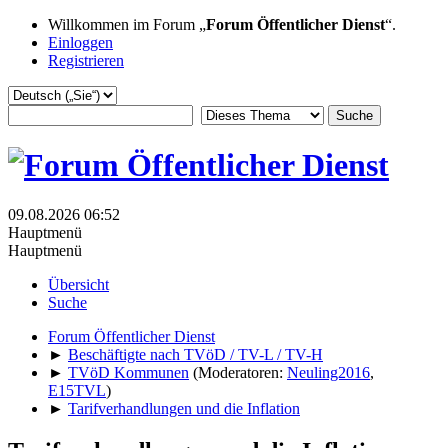
Willkommen im Forum „
Forum Öffentlicher Dienst
“.
Einloggen
Registrieren
09.08.2026 06:52
Hauptmenü
Hauptmenü
Übersicht
Suche
Forum Öffentlicher Dienst
►
Beschäftigte nach TVöD / TV-L / TV-H
►
TVöD Kommunen
(Moderatoren:
Neuling2016
,
E15TVL
)
►
Tarifverhandlungen und die Inflation