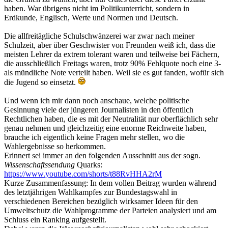
haben. War übrigens nicht im Politikunterricht, sondern in
Erdkunde, Englisch, Werte und Normen und Deutsch.
Die allfreitägliche Schulschwänzerei war zwar nach meiner
Schulzeit, aber über Geschwister von Freunden weiß ich, dass die
meisten Lehrer da extrem tolerant waren und teilweise bei Fächern,
die ausschließlich Freitags waren, trotz 90% Fehlquote noch eine 3-
als mündliche Note verteilt haben. Weil sie es gut fanden, wofür sich
die Jugend so einsetzt.
Und wenn ich mir dann noch anschaue, welche politische
Gesinnung viele der jüngeren Journalisten in den öffentlich
Rechtlichen haben, die es mit der Neutralität nur oberflächlich sehr
genau nehmen und gleichzeitig eine enorme Reichweite haben,
brauche ich eigentlich keine Fragen mehr stellen, wo die
Wahlergebnisse so herkommen.
Erinnert sei immer an den folgenden Ausschnitt aus der sogn.
Wissenschaftssendung
Quarks:
https://www.youtube.com/shorts/t88RvHHA2rM
Kurze Zusammenfassung: In dem vollen Beitrag wurden während
des letztjährigen Wahlkampfes zur Bundestagswahl in
verschiedenen Bereichen bezüglich wirksamer Ideen für den
Umweltschutz die Wahlprogramme der Parteien analysiert und am
Schluss ein Ranking aufgestellt.