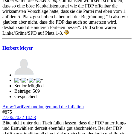
Dabei waren die
Wissenschafts
journalisten wohl sehr schockiert,
dass so eine böse Kapitalistenpartei wie die FDP offenbar die
wirksamsten Vorschläge hatte, dass sie die Partei mal eben vom 1.
auf den 5. Platz geschoben haben mit der Begründung "Ja also wir
glauben aber nicht, dass die FDP das auch so umsetzen wird,
deshalb sind die anderen Parteien besser". Und schon waren
Linke/Grüne/SPD auf Platz 1-3.
Herbert Meyer
Senior Mitglied
Beiträge: 569
Gespeichert
Antw:Tarifverhandlungen und die Inflation
#875
27.06.2022 14:53
Bitte nicht unter den Tisch fallen lassen, dass die FDP unter Jung-
und Erstwählern derzeit ebenfalls gut abschneidet. Bei der FDP
klafft zwar traditionell eine Lücke zwischen Ideologie und Praxis,