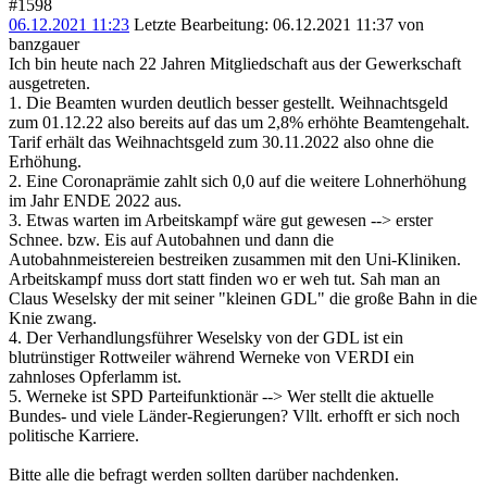
#1598
06.12.2021 11:23
Letzte Bearbeitung
: 06.12.2021 11:37 von
banzgauer
Ich bin heute nach 22 Jahren Mitgliedschaft aus der Gewerkschaft
ausgetreten.
1. Die Beamten wurden deutlich besser gestellt. Weihnachtsgeld
zum 01.12.22 also bereits auf das um 2,8% erhöhte Beamtengehalt.
Tarif erhält das Weihnachtsgeld zum 30.11.2022 also ohne die
Erhöhung.
2. Eine Coronaprämie zahlt sich 0,0 auf die weitere Lohnerhöhung
im Jahr ENDE 2022 aus.
3. Etwas warten im Arbeitskampf wäre gut gewesen --> erster
Schnee. bzw. Eis auf Autobahnen und dann die
Autobahnmeistereien bestreiken zusammen mit den Uni-Kliniken.
Arbeitskampf muss dort statt finden wo er weh tut. Sah man an
Claus Weselsky der mit seiner "kleinen GDL" die große Bahn in die
Knie zwang.
4. Der Verhandlungsführer Weselsky von der GDL ist ein
blutrünstiger Rottweiler während Werneke von VERDI ein
zahnloses Opferlamm ist.
5. Werneke ist SPD Parteifunktionär --> Wer stellt die aktuelle
Bundes- und viele Länder-Regierungen? Vllt. erhofft er sich noch
politische Karriere.
Bitte alle die befragt werden sollten darüber nachdenken.