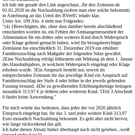
ich hab mir gerade den Link angeschaut...für den Zeitraum ab
01.01.2020 ist die Nachzahlung (sofern man eine solche bekommt)
in Anlehnung an das Urteil des BVerfG relativ klar.
Unter Art. 109 Abs. 4 steht nun Folgendes:
"(4) 1Berechtigten, die, ohne dass darüber bereits abschließend
entschieden worden ist, ein Fehlen der Amtsangemessenheit der
Alimentation für ein drittes oder weiteres Kind durch Widerspruch
oder Klage geltend gemacht haben, wird für bezugsberechtigte
Zeiträume bis einschließlich 31. Dezember 2019 ein erhöhter
Familienzuschlag nach Maßgabe der folgenden Sätze gewährt.
2Eine Nachzahlung erfolgt frühestens mit Wirkung ab dem 1. Januar
des Haushaltsjahres, in welchem Widerspruch eingelegt oder Klage
erhoben wurde. 3Ein Anspruch besteht nur, soweit im
entsprechenden Zeitraum für das jeweilige Kind ein Anspruch auf
Familienzuschlag der Stufe 4 oder höher in der jeweils geltenden
Fassung bestand. 4Die zu gewährenden Erhöhungsbeträge betragen
monatlich 313,97 € je drittem oder weiterem Kind. 5Teil 3 Abschnitt
6 findet keine Anwendung."
Für mich würde das bedeuten, dass jeder der vor 2020 jährlich
Einspruch eingelegt hat, für das 3. und jedes weitere Kind 313,97
Euro monatlich Nachzahlung bekommt. Es geht aber nicht hervor,
wie lange rückwirkend das gilt.
Ich habe diesen Absatz bisher überhaupt noch nicht gesehen...weiß
jemand mehr dazu??