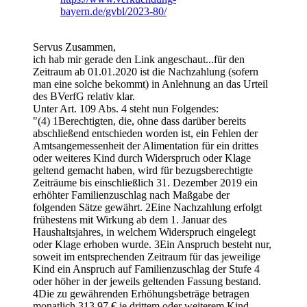
bayern.de/gvbl/2023-80/
Servus Zusammen,
ich hab mir gerade den Link angeschaut...für den
Zeitraum ab 01.01.2020 ist die Nachzahlung (sofern
man eine solche bekommt) in Anlehnung an das Urteil
des BVerfG relativ klar.
Unter Art. 109 Abs. 4 steht nun Folgendes:
"(4) 1Berechtigten, die, ohne dass darüber bereits
abschließend entschieden worden ist, ein Fehlen der
Amtsangemessenheit der Alimentation für ein drittes
oder weiteres Kind durch Widerspruch oder Klage
geltend gemacht haben, wird für bezugsberechtigte
Zeiträume bis einschließlich 31. Dezember 2019 ein
erhöhter Familienzuschlag nach Maßgabe der
folgenden Sätze gewährt. 2Eine Nachzahlung erfolgt
frühestens mit Wirkung ab dem 1. Januar des
Haushaltsjahres, in welchem Widerspruch eingelegt
oder Klage erhoben wurde. 3Ein Anspruch besteht nur,
soweit im entsprechenden Zeitraum für das jeweilige
Kind ein Anspruch auf Familienzuschlag der Stufe 4
oder höher in der jeweils geltenden Fassung bestand.
4Die zu gewährenden Erhöhungsbeträge betragen
monatlich 313,97 € je drittem oder weiterem Kind.