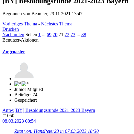
[BY] Besoldungsrunde 2021-2023 Bayern
Begonnen von Beamter, 29.11.2021 13:47
Vorheriges Thema
-
Nächstes Thema
Drucken
Nach unten
Seiten
1
...
69
70
71
72
73
...
88
Benutzer-Aktionen
Zugroaster
Junior Mitglied
Beiträge: 74
Gespeichert
Antw:[BY] Besoldungsrunde 2021-2023 Bayern
#1050
08.03.2023 08:54
Zitat von: HansPeter23 in 07.03.2023 18:30