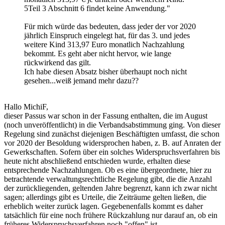
5Teil 3 Abschnitt 6 findet keine Anwendung."
Für mich würde das bedeuten, dass jeder der vor 2020
jährlich Einspruch eingelegt hat, für das 3. und jedes
weitere Kind 313,97 Euro monatlich Nachzahlung
bekommt. Es geht aber nicht hervor, wie lange
rückwirkend das gilt.
Ich habe diesen Absatz bisher überhaupt noch nicht
gesehen...weiß jemand mehr dazu??
Hallo MichiF,
dieser Passus war schon in der Fassung enthalten, die im August
(noch unveröffentlicht) in die Verbandsabstimmung ging. Von dieser
Regelung sind zunächst diejenigen Beschäftigten umfasst, die schon
vor 2020 der Besoldung widersprochen haben, z. B. auf Anraten der
Gewerkschaften. Sofern über ein solches Widerspruchsverfahren bis
heute nicht abschließend entschieden wurde, erhalten diese
entsprechende Nachzahlungen. Ob es eine übergeordnete, hier zu
betrachtende verwaltungsrechtliche Regelung gibt, die die Anzahl
der zurückliegenden, geltenden Jahre begrenzt, kann ich zwar nicht
sagen; allerdings gibt es Urteile, die Zeiträume gelten ließen, die
erheblich weiter zurück lagen. Gegebenenfalls kommt es daher
tatsächlich für eine noch frühere Rückzahlung nur darauf an, ob ein
früheres Widerspruchsverfahren noch "offen" ist.