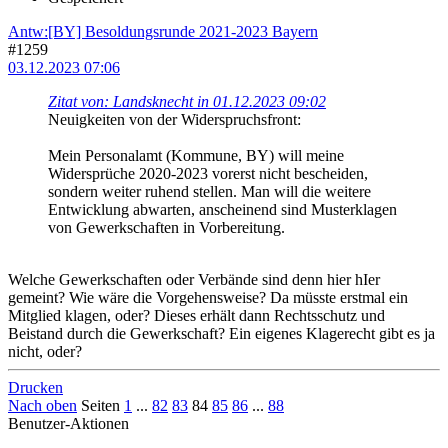
Antw:[BY] Besoldungsrunde 2021-2023 Bayern
#1259
03.12.2023 07:06
Zitat von: Landsknecht in 01.12.2023 09:02
Neuigkeiten von der Widerspruchsfront:
Mein Personalamt (Kommune, BY) will meine
Widersprüche 2020-2023 vorerst nicht bescheiden,
sondern weiter ruhend stellen. Man will die weitere
Entwicklung abwarten, anscheinend sind Musterklagen
von Gewerkschaften in Vorbereitung.
Welche Gewerkschaften oder Verbände sind denn hier hIer
gemeint? Wie wäre die Vorgehensweise? Da müsste erstmal ein
Mitglied klagen, oder? Dieses erhält dann Rechtsschutz und
Beistand durch die Gewerkschaft? Ein eigenes Klagerecht gibt es ja
nicht, oder?
Drucken
Nach oben
Seiten
1
...
82
83
84
85
86
...
88
Benutzer-Aktionen