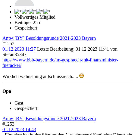
Vollwertiges Mitglied
Beiträge: 255
Gespeichert
Antw:[BY] Besoldungsrunde 2021-2023 Bayern
#1252
01.12.2023 11:27
Letzte Bearbeitung
: 01.12.2023 11:41 von
Stefan35347
https://www.bbb-bayern.de/im-gespraech-mit-finanzminister-
fueracker/
Wirklich wahnsinnig aufschlussreich.....
Opa
Gast
Gespeichert
Antw:[BY] Besoldungsrunde 2021-2023 Bayern
#1253
01.12.2023 14:43
,,Füracker hat in der Sitzung des Ausschusses öffentlicher Dienst ein