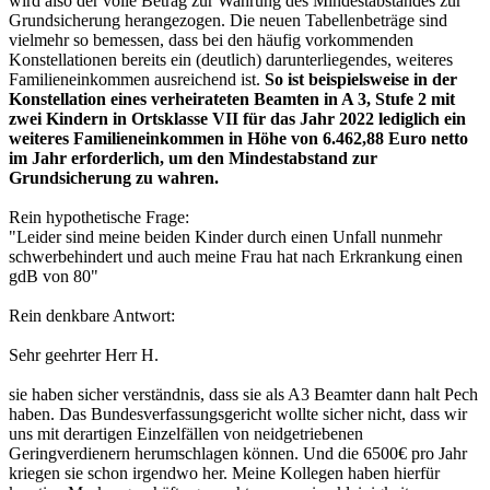
wird also der volle Betrag zur Wahrung des Mindestabstandes zur
Grundsicherung herangezogen. Die neuen Tabellenbeträge sind
vielmehr so bemessen, dass bei den häufig vorkommenden
Konstellationen bereits ein (deutlich) darunterliegendes, weiteres
Familieneinkommen ausreichend ist.
So ist beispielsweise in der
Konstellation eines verheirateten Beamten in A 3, Stufe 2 mit
zwei Kindern in Ortsklasse VII für das Jahr 2022 lediglich ein
weiteres Familieneinkommen in Höhe von 6.462,88 Euro netto
im Jahr erforderlich, um den Mindestabstand zur
Grundsicherung zu wahren.
Rein hypothetische Frage:
"Leider sind meine beiden Kinder durch einen Unfall nunmehr
schwerbehindert und auch meine Frau hat nach Erkrankung einen
gdB von 80"
Rein denkbare Antwort:
Sehr geehrter Herr H.
sie haben sicher verständnis, dass sie als A3 Beamter dann halt Pech
haben. Das Bundesverfassungsgericht wollte sicher nicht, dass wir
uns mit derartigen Einzelfällen von neidgetriebenen
Geringverdienern herumschlagen können. Und die 6500€ pro Jahr
kriegen sie schon irgendwo her. Meine Kollegen haben hierfür