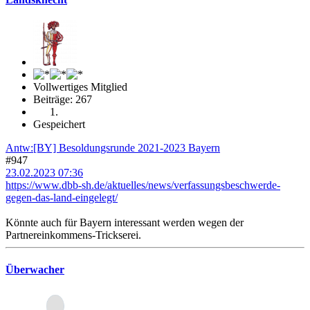
Vollwertiges Mitglied
Beiträge: 267
Gespeichert
Antw:[BY] Besoldungsrunde 2021-2023 Bayern
#947
23.02.2023 07:36
https://www.dbb-sh.de/aktuelles/news/verfassungsbeschwerde-
gegen-das-land-eingelegt/
Könnte auch für Bayern interessant werden wegen der
Partnereinkommens-Trickserei.
Überwacher