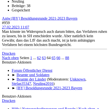
Neuling
Beiträge: 38
Gespeichert
Antw:[BY] Besoldungsrunde 2021-2023 Bayern
#959
27.02.2023 11:07
Man könnte im Widerspruch auch darum bitten, das Verfahren ruhen
zu lassen, bis in SH entschieden wurde. Aber natürlich kein
Gewähr, dass das LfF das auch macht, ist ja kein anhängiges
Verfahren bei einem höchsten Bundesgericht.
Drucken
Nach oben
Seiten
1
...
62
63
64
65
66
...
88
Benutzer-Aktionen
Forum Öffentlicher Dienst
►
Beamte und Soldaten
►
Beamte der Länder
(Moderatoren:
Unknown
,
Stefan35347
,
Neuling2016
)
►
[BY] Besoldungsrunde 2021-2023 Bayern
Benutzer-Aktionen
Drucken
Hilfe
|
Nutzungsbedingungen und Regeln
|
Nach oben ▲