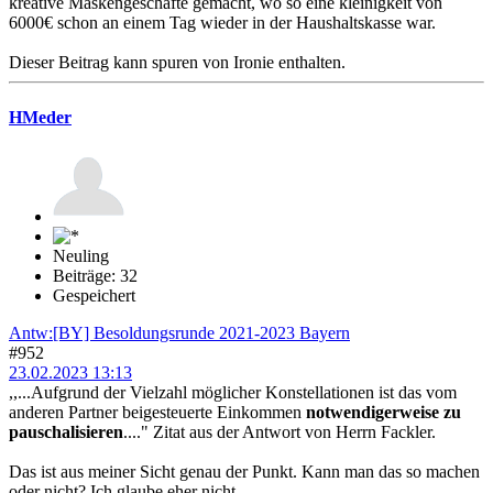
kreative Maskengeschäfte gemacht, wo so eine kleinigkeit von
6000€ schon an einem Tag wieder in der Haushaltskasse war.
Dieser Beitrag kann spuren von Ironie enthalten.
HMeder
Neuling
Beiträge: 32
Gespeichert
Antw:[BY] Besoldungsrunde 2021-2023 Bayern
#952
23.02.2023 13:13
,,...Aufgrund der Vielzahl möglicher Konstellationen ist das vom
anderen Partner beigesteuerte Einkommen
notwendigerweise zu
pauschalisieren
...." Zitat aus der Antwort von Herrn Fackler.
Das ist aus meiner Sicht genau der Punkt. Kann man das so machen
oder nicht? Ich glaube eher nicht.