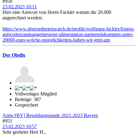
#950
23.02.2023 10:11
Hier eine Antwort von Herrn Fackler warum die 20.000
angerechnet werden:
https://www.abgeordnetenwatch.de/profile/wolfgang-fackler/fragen-
antworten/amtsangemessene-alimentation-partnereinkommen-unter-
20000-euro-welche-moeglichkeiten-haben-wir-jetzt-um
Der Obelix
Vollwertiges Mitglied
Beiträge: 387
Gespeichert
Antw:[BY] Besoldungsrunde 2021-2023 Bayern
#951
23.02.2023 10:57
Sehr geehrter Herr H.,