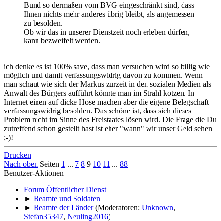
Bund so dermaßen vom BVG eingeschränkt sind, dass
Ihnen nichts mehr anderes übrig bleibt, als angemessen
zu besolden.
Ob wir das in unserer Dienstzeit noch erleben dürfen,
kann bezweifelt werden.
ich denke es ist 100% save, dass man versuchen wird so billig wie
möglich und damit verfassungswidrig davon zu kommen. Wenn
man schaut wie sich der Markus zurzeit in den sozialen Medien als
Anwalt des Bürgers aufführt könnte man im Strahl kotzen. In
Internet einen auf dicke Hose machen aber die eigene Belegschaft
verfassungswidrig besolden. Das schöne ist, dass sich dieses
Problem nicht im Sinne des Freistaates lösen wird. Die Frage die Du
zutreffend schon gestellt hast ist eher "wann" wir unser Geld sehen
;-)!
Drucken
Nach oben
Seiten
1
...
7
8
9
10
11
...
88
Benutzer-Aktionen
Forum Öffentlicher Dienst
►
Beamte und Soldaten
►
Beamte der Länder
(Moderatoren:
Unknown
,
Stefan35347
,
Neuling2016
)