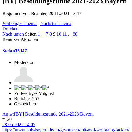
[BY] Besoldungsrunde 2021-2023 Bayern
Begonnen von Beamter, 29.11.2021 13:47
Vorheriges Thema
-
Nächstes Thema
Drucken
Nach unten
Seiten
1
...
7
8
9
10
11
...
88
Benutzer-Aktionen
Stefan35347
Moderator
Vollwertiges Mitglied
Beiträge: 255
Gespeichert
Antw:[BY] Besoldungsrunde 2021-2023 Bayern
#120
28.06.2022 14:05
https://www.bbb-bayern.de/im-gespraech-mit-mdl-wolfgang-fackler/