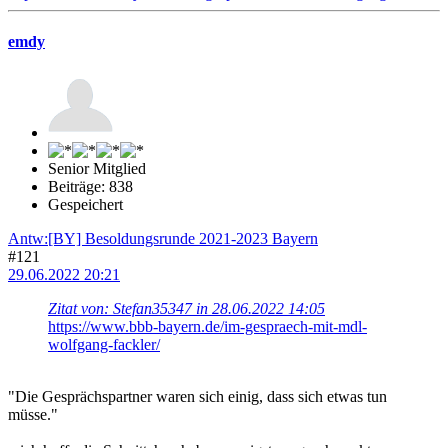
emdy
Senior Mitglied
Beiträge: 838
Gespeichert
Antw:[BY] Besoldungsrunde 2021-2023 Bayern
#121
29.06.2022 20:21
Zitat von: Stefan35347 in 28.06.2022 14:05
https://www.bbb-bayern.de/im-gespraech-mit-mdl-
wolfgang-fackler/
"Die Gesprächspartner waren sich einig, dass sich etwas tun
müsse."