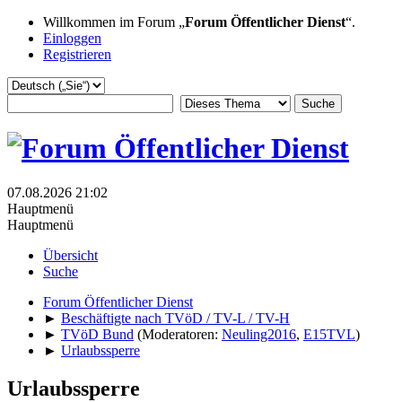
Willkommen im Forum „
Forum Öffentlicher Dienst
“.
Einloggen
Registrieren
07.08.2026 21:02
Hauptmenü
Hauptmenü
Übersicht
Suche
Forum Öffentlicher Dienst
►
Beschäftigte nach TVöD / TV-L / TV-H
►
TVöD Bund
(Moderatoren:
Neuling2016
,
E15TVL
)
►
Urlaubssperre
Urlaubssperre