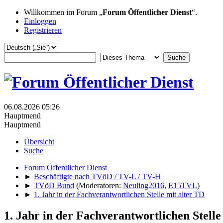
Willkommen im Forum „
Forum Öffentlicher Dienst
“.
Einloggen
Registrieren
06.08.2026 05:26
Hauptmenü
Hauptmenü
Übersicht
Suche
Forum Öffentlicher Dienst
►
Beschäftigte nach TVöD / TV-L / TV-H
►
TVöD Bund
(Moderatoren:
Neuling2016
,
E15TVL
)
►
1. Jahr in der Fachverantwortlichen Stelle mit alter TD
1. Jahr in der Fachverantwortlichen Stelle