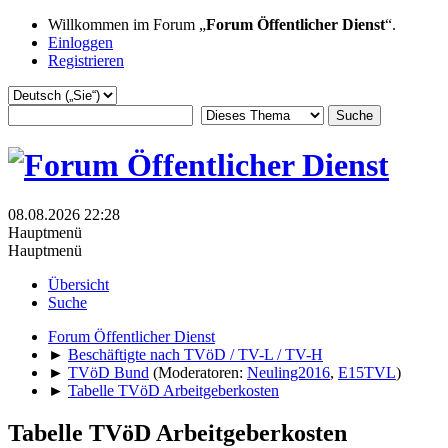
Willkommen im Forum „
Forum Öffentlicher Dienst
“.
Einloggen
Registrieren
08.08.2026 22:28
Hauptmenü
Hauptmenü
Übersicht
Suche
Forum Öffentlicher Dienst
►
Beschäftigte nach TVöD / TV-L / TV-H
►
TVöD Bund
(Moderatoren:
Neuling2016
,
E15TVL
)
►
Tabelle TVöD Arbeitgeberkosten
Tabelle TVöD Arbeitgeberkosten