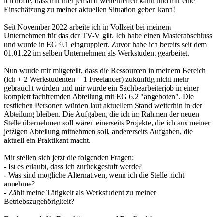
ich hoffe, dass mir hier jemand weiterhelfen kann und mir eine
Einschätzung zu meiner aktuellen Situation geben kann!
Seit November 2022 arbeite ich in Vollzeit bei meinem
Unternehmen für das der TV-V gilt. Ich habe einen Masterabschluss
und wurde in EG 9.1 eingruppiert. Zuvor habe ich bereits seit dem
01.01.22 im selben Unternehmen als Werkstudent gearbeitet.
Nun wurde mir mitgeteilt, dass die Ressourcen in meinem Bereich
(ich + 2 Werkstudenten + 1 Freelancer) zukünftig nicht mehr
gebraucht würden und mir wurde ein Sachbearbeiterjob in einer
komplett fachfremden Abteilung mit EG 6.2 "angeboten". Die
restlichen Personen würden laut aktuellem Stand weiterhin in der
Abteilung bleiben. Die Aufgaben, die ich im Rahmen der neuen
Stelle übernehmen soll wären einerseits Projekte, die ich aus meiner
jetzigen Abteilung mitnehmen soll, andererseits Aufgaben, die
aktuell ein Praktikant macht.
Mir stellen sich jetzt die folgenden Fragen:
- Ist es erlaubt, dass ich zurückgestuft werde?
- Was sind mögliche Alternativen, wenn ich die Stelle nicht
annehme?
- Zählt meine Tätigkeit als Werkstudent zu meiner
Betriebszugehörigkeit?