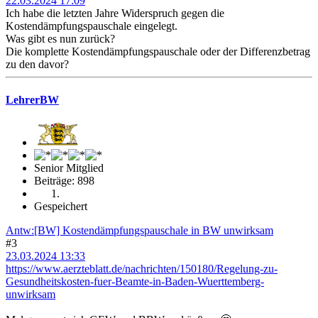
22.03.2024 17:09
Ich habe die letzten Jahre Widerspruch gegen die
Kostendämpfungspauschale eingelegt.
Was gibt es nun zurück?
Die komplette Kostendämpfungspauschale oder der Differenzbetrag
zu den davor?
LehrerBW
Senior Mitglied
Beiträge: 898
Gespeichert
Antw:[BW] Kostendämpfungspauschale in BW unwirksam
#3
23.03.2024 13:33
https://www.aerzteblatt.de/nachrichten/150180/Regelung-zu-
Gesundheitskosten-fuer-Beamte-in-Baden-Wuerttemberg-
unwirksam