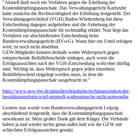
"Aktuell läuft noch ein Verfahren gegen die Erhöhung der
Kostendämpfungspauschale. Das Verwaltungsgericht Karlsruhe
hatte zunächst die Rechtswidrigkeit der Erhöhung festgestellt. Der
Verwaltungsgerichtshof (VGH) Baden-Württemberg hat diese
Entscheidung dagegen aufgehoben und die Anhebung der
Kostendämpfungspauschale für rechtmäßig erklärt. Nun liegt das
Verfahren zur abschließenden Entscheidung beim
Bundesverwaltungsgericht (BVwG). Wann hier ein Urteil erfolgen
wird, ist noch nicht absehbar.
GEW-Mitglieder können deshalb weiter Widerspruch gegen
entsprechende Beihilfebescheide einlegen, auch wenn die
Erfolgsaussichten nach der VGH-Entscheidung wohl eher dürftig
sind. Wichtig ist, dass Widerspruch gegen jeden einzelnen
Beihilfebescheid eingelegt werden muss, in dem die
Kostendämpfungspauschale ausgebracht ist."
https://www.gew-bw.de/aktuelles/detailseite/rechtmaessigkeit-der-
besoldungsreform-wird-geprueft-widersprueche-nicht-notwendig
Gestern nun wurde vom Bundesverwaltungsgericht Leipzig
abschließend festgestellt, dass die Kostendämpfungspauschale
unwirksam ist. Mein großer Dank gilt dem Kläger. Die Verbände
haben ja mal wieder nichts getan außer halt wie die GEW mit
schlechten Erfolgsaussichten geunkt.