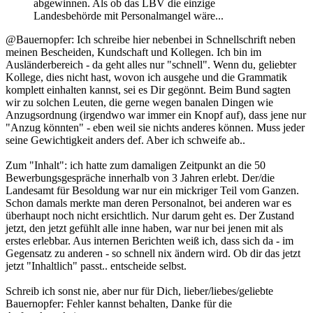
abgewinnen. Als ob das LBV die einzige
Landesbehörde mit Personalmangel wäre...
@Bauernopfer: Ich schreibe hier nebenbei in Schnellschrift neben
meinen Bescheiden, Kundschaft und Kollegen. Ich bin im
Ausländerbereich - da geht alles nur "schnell". Wenn du, geliebter
Kollege, dies nicht hast, wovon ich ausgehe und die Grammatik
komplett einhalten kannst, sei es Dir gegönnt. Beim Bund sagten
wir zu solchen Leuten, die gerne wegen banalen Dingen wie
Anzugsordnung (irgendwo war immer ein Knopf auf), dass jene nur
"Anzug könnten" - eben weil sie nichts anderes können. Muss jeder
seine Gewichtigkeit anders def. Aber ich schweife ab..
Zum "Inhalt": ich hatte zum damaligen Zeitpunkt an die 50
Bewerbungsgespräche innerhalb von 3 Jahren erlebt. Der/die
Landesamt für Besoldung war nur ein mickriger Teil vom Ganzen.
Schon damals merkte man deren Personalnot, bei anderen war es
überhaupt noch nicht ersichtlich. Nur darum geht es. Der Zustand
jetzt, den jetzt gefühlt alle inne haben, war nur bei jenen mit als
erstes erlebbar. Aus internen Berichten weiß ich, dass sich da - im
Gegensatz zu anderen - so schnell nix ändern wird. Ob dir das jetzt
jetzt "Inhaltlich" passt.. entscheide selbst.
Schreib ich sonst nie, aber nur für Dich, lieber/liebes/geliebte
Bauernopfer: Fehler kannst behalten, Danke für die