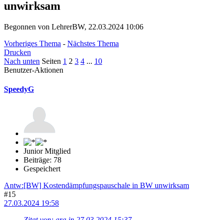
unwirksam
Begonnen von LehrerBW, 22.03.2024 10:06
Vorheriges Thema
-
Nächstes Thema
Drucken
Nach unten
Seiten
1
2
3
4
...
10
Benutzer-Aktionen
SpeedyG
Junior Mitglied
Beiträge: 78
Gespeichert
Antw:[BW] Kostendämpfungspauschale in BW unwirksam
#15
27.03.2024 19:58
Zitat von: ara in 27.03.2024 15:37