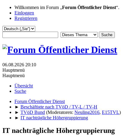
Willkommen im Forum „
Forum Öffentlicher Dienst
“.
Einloggen
Registrieren
06.08.2026 20:10
Hauptmenü
Hauptmenü
Übersicht
Suche
Forum Öffentlicher Dienst
►
Beschäftigte nach TVöD / TV-L / TV-H
►
TVöD Bund
(Moderatoren:
Neuling2016
,
E15TVL
)
►
IT nachträgliche Höhergruppierung
IT nachträgliche Höhergruppierung