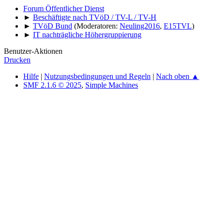
Forum Öffentlicher Dienst
►
Beschäftigte nach TVöD / TV-L / TV-H
►
TVöD Bund
(Moderatoren:
Neuling2016
,
E15TVL
)
►
IT nachträgliche Höhergruppierung
Benutzer-Aktionen
Drucken
Hilfe
|
Nutzungsbedingungen und Regeln
|
Nach oben ▲
SMF 2.1.6 © 2025
,
Simple Machines