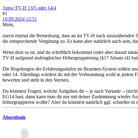
Antw:TV-H 13/5 oder 14/4
#1
10.09.2024 12:51
Moin,
zuerst einmal die Bemerkung, dass an im TV-H nach auszuübenden Tä
die entsprechende Vergütung zu. Es kann aber natürlich auch sein, da
Wenn dem so ist, und du schriftlich bekommst (oder aber darauf tatsäc
TV-H aufgrund stufengleicher Höhergruppierung (§17 Absatz (4) Satz 
Die Regelungen der Erfahrungsstufen im Beamten-System sollten unabh
oder 14. Allerdings würdest du mit der Verbeamtung wohl in jedem Fal
bewerten und steht in den Sternen.
Du könntest Fragen, welche Aufgaben dir -- je nach Variante -- (nich
EG14 hast, dann kann man dir nur mit deiner Zustimmung wieder Auf
höhergruppieren wollte? Aber du könntest natürlich ggf. schneller in d
Ahornhain