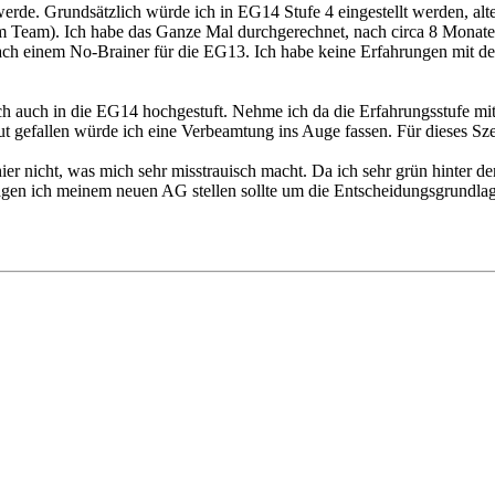
rde. Grundsätzlich würde ich in EG14 Stufe 4 eingestellt werden, alt
 Team). Ich habe das Ganze Mal durchgerechnet, nach circa 8 Monaten 
ach einem No-Brainer für die EG13. Ich habe keine Erfahrungen mit d
e ich auch in die EG14 hochgestuft. Nehme ich da die Erfahrungsstufe mit?
 gut gefallen würde ich eine Verbeamtung ins Auge fassen. Für dieses S
ier nicht, was mich sehr misstrauisch macht. Da ich sehr grün hinter d
en ich meinem neuen AG stellen sollte um die Entscheidungsgrundlage