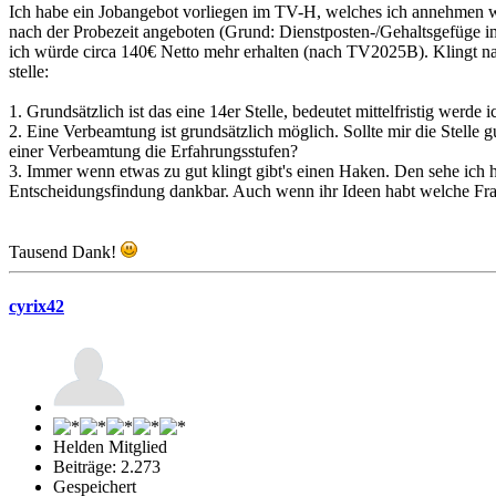
Ich habe ein Jobangebot vorliegen im TV-H, welches ich annehmen we
nach der Probezeit angeboten (Grund: Dienstposten-/Gehaltsgefüge im
ich würde circa 140€ Netto mehr erhalten (nach TV2025B). Klingt n
stelle:
1. Grundsätzlich ist das eine 14er Stelle, bedeutet mittelfristig werd
2. Eine Verbeamtung ist grundsätzlich möglich. Sollte mir die Stelle
einer Verbeamtung die Erfahrungsstufen?
3. Immer wenn etwas zu gut klingt gibt's einen Haken. Den sehe ich h
Entscheidungsfindung dankbar. Auch wenn ihr Ideen habt welche Frag
Tausend Dank!
cyrix42
Helden Mitglied
Beiträge: 2.273
Gespeichert