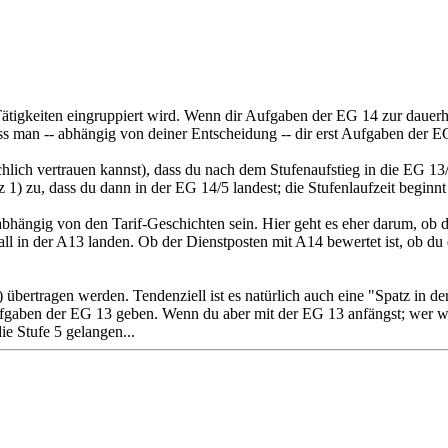
tigkeiten eingruppiert wird. Wenn dir Aufgaben der EG 14 zur dauerh
ss man -- abhängig von deiner Entscheidung -- dir erst Aufgaben der EG
hlich vertrauen kannst), dass du nach dem Stufenaufstieg in die EG 13/
1) zu, dass du dann in der EG 14/5 landest; die Stufenlaufzeit begin
ängig von den Tarif-Geschichten sein. Hier geht es eher darum, ob di
l in der A13 landen. Ob der Dienstposten mit A14 bewertet ist, ob du 
t) übertragen werden. Tendenziell ist es natürlich auch eine "Spatz in
gaben der EG 13 geben. Wenn du aber mit der EG 13 anfängst; wer wei
ie Stufe 5 gelangen...