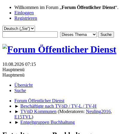
Willkommen im Forum „
Forum Öffentlicher Dienst
“.
Einloggen
Registrieren
10.08.2026 07:15
Hauptmenü
Hauptmenü
Übersicht
Suche
Forum Öffentlicher Dienst
►
Beschäftigte nach TVöD / TV-L / TV-H
►
TVöD Kommunen
(Moderatoren:
Neuling2016
,
E15TVL
)
►
Entgeltgruppen Buchhaltung