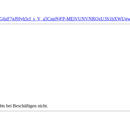
JXE24uNBJEG6zF7gJ9Jyh5cf_s_V_a5CnpNjFP-MElVUNVNRQzU3S1
ts bei Beschäftigen nicht.