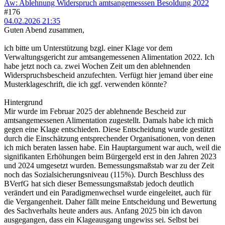
Aw: Ablehnung Widerspruch amtsangemesssen Besoldung 2022
#176
04.02.2026 21:35
Guten Abend zusammen,
ich bitte um Unterstützung bzgl. einer Klage vor dem
Verwaltungsgericht zur amtsangemessenen Alimentation 2022. Ich
habe jetzt noch ca. zwei Wochen Zeit um den ablehnenden
Widerspruchsbescheid anzufechten. Verfügt hier jemand über eine
Musterklageschrift, die ich ggf. verwenden könnte?
Hintergrund
Mir wurde im Februar 2025 der ablehnende Bescheid zur
amtsangemessenen Alimentation zugestellt. Damals habe ich mich
gegen eine Klage entschieden. Diese Entscheidung wurde gestützt
durch die Einschätzung entsprechender Organisationen, von denen
ich mich beraten lassen habe. Ein Hauptargument war auch, weil die
signifikanten Erhöhungen beim Bürgergeld erst in den Jahren 2023
und 2024 umgesetzt wurden. Bemessungsmaßstab war zu der Zeit
noch das Sozialsicherungsniveau (115%). Durch Beschluss des
BVerfG hat sich dieser Bemessungsmaßstab jedoch deutlich
verändert und ein Paradigmenwechsel wurde eingeleitet, auch für
die Vergangenheit. Daher fällt meine Entscheidung und Bewertung
des Sachverhalts heute anders aus. Anfang 2025 bin ich davon
ausgegangen, dass ein Klageausgang ungewiss sei. Selbst bei