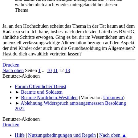
wahrscheinlich auch wieder untergetaucht bei diesem
Thema.
Ja, an den Hochschulen scheint das Thema in der Tat kaum auf dem
Radar zu sein. Ich habe, insbes. nach dem letzten Urteil des BVerfG,
ähnliche Schritte erwogen. Ging es bei dir im Wesentlichen um die
potenziell verfassungswidrige Alimentation bezogen auf den Aspekt
der drei Kinder oder auch um die Grundbesoldung im Allgemeinen?
Hast du dich anwaltlich vertreten lassen?
Drucken
Nach oben
Seiten
1
...
10
11
12
13
Benutzer-Aktionen
Forum Öffentlicher Dienst
►
Beamte und Soldaten
►
Beamte Nordrhein-Westfalen
(Moderator:
Unknown
)
►
Ablehnung Widerspruch amtsangemesssen Besoldung
2022
Benutzer-Aktionen
Drucken
Hilfe
|
Nutzungsbedingungen und Regeln
|
Nach oben ▲