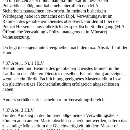
ich bin derzeit als Kriminalhauptkommissar im hessischen
Polizeidienst tätig und habe nebenberuflich den M.A.
Sicherheitsmanagement erworben. In meinem bisherigen
Werdegang habe ich zunächst den Dipl. Verwaltungswirt im
Rahmen des gehobenen Dienstes absolviert. Für den hD bei der
Polizei Hessen ist ausschließlich der spezifische Studiengang (M.A.
Öffentliche Verwaltung - Polizeimanagement in Münster)
Voraussetzung.
Da liegt die sogenannte Geeignetheit nach dem u.a. Absatz 1 auf der
Hand:
§ 37 Abs. 1 Nr. 1 HLV
Beamtinnen und Beamte des gehobenen Dienstes können in die
Laufbahn des höheren Dienstes derselben Fachrichtung aufsteigen,
wenn sie ein für die Fachrichtung geeignetes Masterstudium bzw.
ein gleichwertiges Hochschulstudium erfolgreich abgeschlossen
haben.
Anders verhält es sich scheinbar im Verwaltungsbereich:
§ 37 Abs. 3 HLV
Für den Aufstieg in den höheren allgemeinen Verwaltungsdienst
können auch andere Masterabschlüsse anerkannt werden, sofern das
zuständige Ministerium die Gleichwertigkeit mit dem Master of