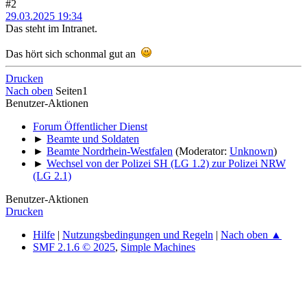
#2
29.03.2025 19:34
Das steht im Intranet.
Das hört sich schonmal gut an
Drucken
Nach oben
Seiten
1
Benutzer-Aktionen
Forum Öffentlicher Dienst
►
Beamte und Soldaten
►
Beamte Nordrhein-Westfalen
(Moderator:
Unknown
)
►
Wechsel von der Polizei SH (LG 1.2) zur Polizei NRW
(LG 2.1)
Benutzer-Aktionen
Drucken
Hilfe
|
Nutzungsbedingungen und Regeln
|
Nach oben ▲
SMF 2.1.6 © 2025
,
Simple Machines