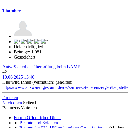
Thomber
Helden Mitglied
Beiträge: 1.081
Gespeichert
Antw:Sicherheitsüberprüfung beim BAMF
#2
10.06.2025 13:46
Hier wird Ihnen (vermutlich) geholfen:
https://www.auswaertiges-amt.de/de/karriere/stellenanzeigen/faq-s
Drucken
Nach oben
Seiten
1
Benutzer-Aktionen
Forum Öffentlicher Dienst
►
Beamte und Soldaten
►
Beamte der EU, UN und anderer Organisationen
(Moderato