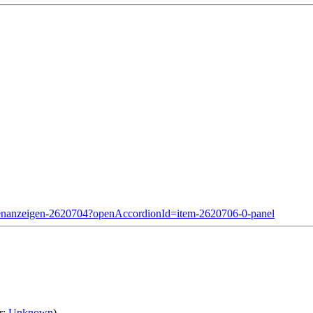
tellenanzeigen-2620704?openAccordionId=item-2620706-0-panel
r:
Unknown
)