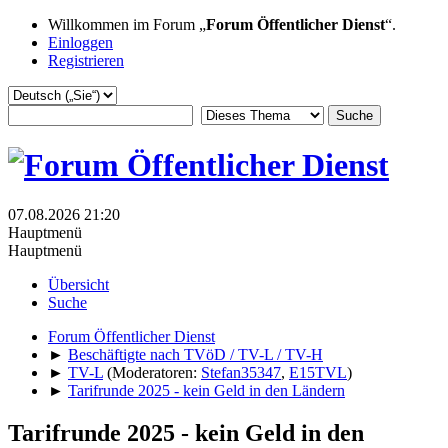
Willkommen im Forum „
Forum Öffentlicher Dienst
“.
Einloggen
Registrieren
07.08.2026 21:20
Hauptmenü
Hauptmenü
Übersicht
Suche
Forum Öffentlicher Dienst
►
Beschäftigte nach TVöD / TV-L / TV-H
►
TV-L
(Moderatoren:
Stefan35347
,
E15TVL
)
►
Tarifrunde 2025 - kein Geld in den Ländern
Tarifrunde 2025 - kein Geld in den