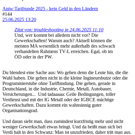
Antw:Tarifrunde 2025 - kein Geld in den Ländern
#144
25.06.2025 13:20
Zitat von: troubleshooting in 24.06.2025 11:10
Und, wer kommt bei alledem nicht vor? Die
Gewerkschaften! Warum auch? Aktuell können die
meisten MA wesentlich mehr außerhalb des schwach
verhandelten Rahmens TV-L erreichen. Egal, ob im
ÖD oder in der PW.
Du blendest eine Sache aus: Wo gehen denn die Leute hin, die die
Wahl haben. Die gehen nicht in die kleine Ingineursbutze oder die
Programmierstube ohne Tarifbindung. Die gehen, gerade in
Deutschland, in die Industrie, Chemie, Metall, Autobauer,
Versicherungen... Und tadaaaaa: Geile Bedingungen, toller
Verdienst und mit der IG Metall oder der IGBCE mächtige
Gewerkschaften. Dazu kommt ein wahnsinnig guter
Organisationsgrad.
Und daran sieht man, dass zumindest kurzfristig mehr und nicht
weniger Gewerkschaft etwas bringt. Und da beißt man sich bei
Verdi halt in den Schwanz: Man ist unzufrieden, daher tritt man aus.