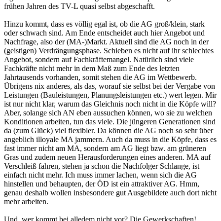
frühen Jahren des TV-L quasi selbst abgeschafft.
Hinzu kommt, dass es völlig egal ist, ob die AG groß/klein, stark
oder schwach sind. Am Ende entscheidet auch hier Angebot und
Nachfrage, also der (MA-)Markt. Aktuell sind die AG noch in der
(geistigen) Verdrängungsphase. Schieben es nicht auf ihr schlechtes
Angebot, sondern auf Fachkräftemangel. Natürlich sind viele
Fachkräfte nicht mehr in dem Maß zum Ende des letzten
Jahrtausends vorhanden, somit stehen die AG im Wettbewerb.
Übrigens nix anderes, als das, worauf sie selbst bei der Vergabe von
Leistungen (Bauleistungen, Planungsleistungen etc.) wert legen. Mir
ist nur nicht klar, warum das Gleichnis noch nicht in die Köpfe will?
Aber, solange sich AN eben aussuchen können, wo sie zu welchen
Konditionen arbeiten, tun das viele. Die jüngeren Generationen sind
da (zum Glück) viel flexibler. Da können die AG noch so sehr über
angeblich illoyale MA jammern. Auch da muss in die Köpfe, dass es
fast immer nicht am MA, sondern am AG liegt bzw. am grüneren
Gras und zudem neuen Herausforderungen eines anderen. MA auf
Verschleiß fahren, stehen ja schon die Nachfolger Schlange, ist
einfach nicht mehr. Ich muss immer lachen, wenn sich die AG
hinstellen und behaupten, der ÖD ist ein attraktiver AG. Hmm,
genau deshalb wollen insbesondere gut Ausgebildete auch dort nicht
mehr arbeiten.
Und, wer kommt bei alledem nicht vor? Die Gewerkschaften!