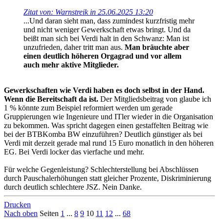
Zitat von: Warnstreik in 25.06.2025 13:20
...Und daran sieht man, dass zumindest kurzfristig mehr
und nicht weniger Gewerkschaft etwas bringt. Und da
beißt man sich bei Verdi halt in den Schwanz: Man ist
unzufrieden, daher tritt man aus.
Man bräuchte aber
einen deutlich höheren Orgagrad und vor allem
auch mehr aktive Mitglieder.
Gewerkschaften wie Verdi haben es doch selbst in der Hand.
Wenn die Bereitschaft da ist.
Der Mitgliedsbeitrag von glaube ich
1 % könnte zum Beispiel reformiert werden um gerade
Gruppierungen wie Ingenieure und ITler wieder in die Organisation
zu bekommen. Was spricht dagegen einen gestaffelten Beitrag wie
bei der BTBKomba BW einzuführen? Deutlich günstiger als bei
Verdi mit derzeit gerade mal rund 15 Euro monatlich in den höheren
EG. Bei Verdi locker das vierfache und mehr.
Für welche Gegenleistung? Schlechterstellung bei Abschlüssen
durch Pauschalerhöhungen statt gleicher Prozente, Diskriminierung
durch deutlich schlechtere JSZ. Nein Danke.
Drucken
Nach oben
Seiten
1
...
8
9
10
11
12
...
68