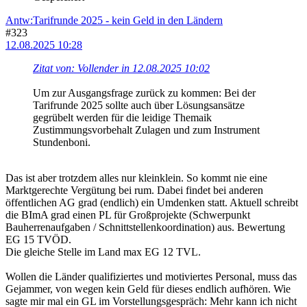
Antw:Tarifrunde 2025 - kein Geld in den Ländern
#323
12.08.2025 10:28
Zitat von: Vollender in 12.08.2025 10:02
Um zur Ausgangsfrage zurück zu kommen: Bei der
Tarifrunde 2025 sollte auch über Lösungsansätze
gegrübelt werden für die leidige Themaik
Zustimmungsvorbehalt Zulagen und zum Instrument
Stundenboni.
Das ist aber trotzdem alles nur kleinklein. So kommt nie eine
Marktgerechte Vergütung bei rum. Dabei findet bei anderen
öffentlichen AG grad (endlich) ein Umdenken statt. Aktuell schreibt
die BImA grad einen PL für Großprojekte (Schwerpunkt
Bauherrenaufgaben / Schnittstellenkoordination) aus. Bewertung
EG 15 TVÖD.
Die gleiche Stelle im Land max EG 12 TVL.
Wollen die Länder qualifiziertes und motiviertes Personal, muss das
Gejammer, von wegen kein Geld für dieses endlich aufhören. Wie
sagte mir mal ein GL im Vorstellungsgespräch: Mehr kann ich nicht