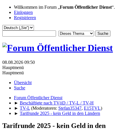
Willkommen im Forum „
Forum Öffentlicher Dienst
“.
Einloggen
Registrieren
08.08.2026 09:50
Hauptmenü
Hauptmenü
Übersicht
Suche
Forum Öffentlicher Dienst
►
Beschäftigte nach TVöD / TV-L / TV-H
►
TV-L
(Moderatoren:
Stefan35347
,
E15TVL
)
►
Tarifrunde 2025 - kein Geld in den Ländern
Tarifrunde 2025 - kein Geld in den