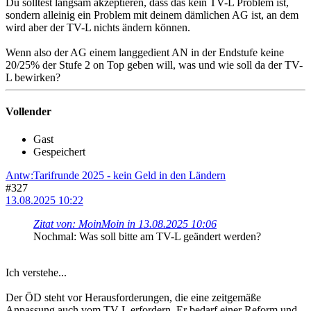
Du solltest langsam akzeptieren, dass das kein TV-L Problem ist,
sondern alleinig ein Problem mit deinem dämlichen AG ist, an dem
wird aber der TV-L nichts ändern können.
Wenn also der AG einem langgedient AN in der Endstufe keine
20/25% der Stufe 2 on Top geben will, was und wie soll da der TV-
L bewirken?
Vollender
Gast
Gespeichert
Antw:Tarifrunde 2025 - kein Geld in den Ländern
#327
13.08.2025 10:22
Zitat von: MoinMoin in 13.08.2025 10:06
Nochmal: Was soll bitte am TV-L geändert werden?
Ich verstehe...
Der ÖD steht vor Herausforderungen, die eine zeitgemäße
Anpassung auch vom TV-L erfordern. Er bedarf einer Reform und