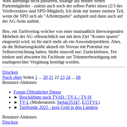
Wird allerdings nicht passieren, solange auf beiden Seiten
Parteimitglieder - zuletzt auch noch der selben Partei sitzen (2/3 des
Verdivorsitzes sind SPD-Mitglied). Ich denk mir immer meinen Teil,
wenn die SPD sich als "Arbeiterpartei" aufspielt und dann auch auf
der AG-Seite auftritt.
Btw, ein Tarifvertrag welcher von einer mutmaßlich überwiegenden
Mehrheit der AG offensichtlich nur mit dem Ziel "Kosten sparen"
eingesetzt wird, ist für mich mehr als ein Anwenderproblem. Aber,
da die Beharrungskräfte aktuell ein Niveau mit Potential zur
Selbstvernichtung haben, bleibt sinnvoll nur: Zurücklehnen, Tee
trinken und abwarten bis Fachleute zur Trümmerbeseitigung mit
marktgerechter Vergütung benötigt werden.
Drucken
Nach oben
Seiten
1
...
20
21
22
23
24
...
68
Benutzer-Aktionen
Forum Öffentlicher Dienst
►
Beschäftigte nach TVöD / TV-L / TV-H
►
TV-L
(Moderatoren:
Stefan35347
,
E15TVL
)
►
Tarifrunde 2025 - kein Geld in den Ländern
Benutzer-Aktionen
Drucken