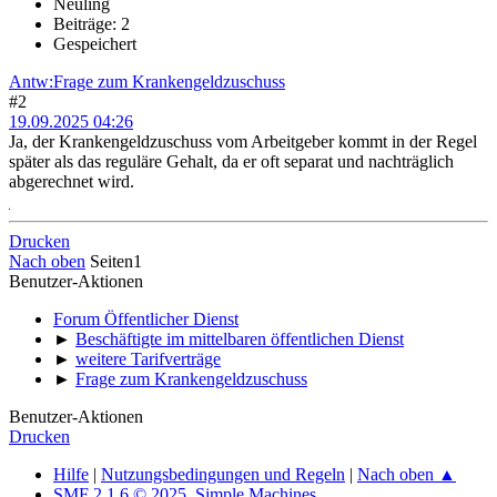
Neuling
Beiträge: 2
Gespeichert
Antw:Frage zum Krankengeldzuschuss
#2
19.09.2025 04:26
Ja, der Krankengeldzuschuss vom Arbeitgeber kommt in der Regel
später als das reguläre Gehalt, da er oft separat und nachträglich
abgerechnet wird.
fnf
Drucken
Nach oben
Seiten
1
Benutzer-Aktionen
Forum Öffentlicher Dienst
►
Beschäftigte im mittelbaren öffentlichen Dienst
►
weitere Tarifverträge
►
Frage zum Krankengeldzuschuss
Benutzer-Aktionen
Drucken
Hilfe
|
Nutzungsbedingungen und Regeln
|
Nach oben ▲
SMF 2.1.6 © 2025
,
Simple Machines