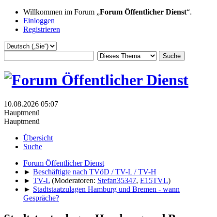
Willkommen im Forum „
Forum Öffentlicher Dienst
“.
Einloggen
Registrieren
10.08.2026 05:07
Hauptmenü
Hauptmenü
Übersicht
Suche
Forum Öffentlicher Dienst
►
Beschäftigte nach TVöD / TV-L / TV-H
►
TV-L
(Moderatoren:
Stefan35347
,
E15TVL
)
►
Stadtstaatzulagen Hamburg und Bremen - wann
Gespräche?