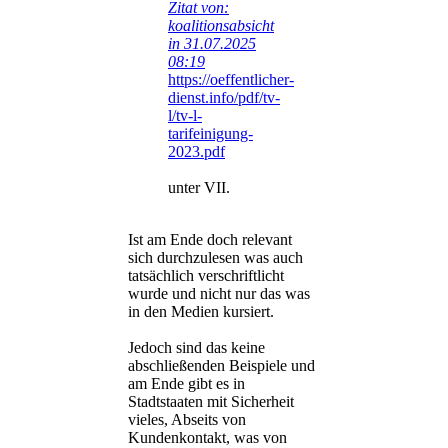
Zitat von:
koalitionsabsicht
in 31.07.2025
08:19
https://oeffentlicher-
dienst.info/pdf/tv-
l/tv-l-
tarifeinigung-
2023.pdf
unter VII.
Ist am Ende doch relevant
sich durchzulesen was auch
tatsächlich verschriftlicht
wurde und nicht nur das was
in den Medien kursiert.
Jedoch sind das keine
abschließenden Beispiele und
am Ende gibt es in
Stadtstaaten mit Sicherheit
vieles, Abseits von
Kundenkontakt, was von