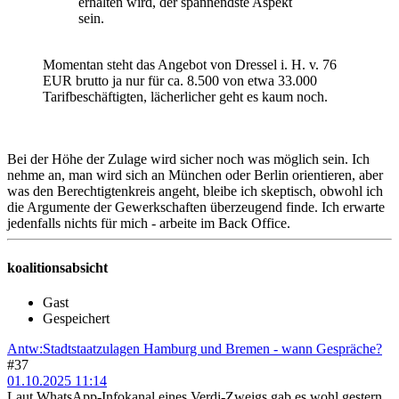
erhalten wird, der spannendste Aspekt
sein.
Momentan steht das Angebot von Dressel i. H. v. 76
EUR brutto ja nur für ca. 8.500 von etwa 33.000
Tarifbeschäftigten, lächerlicher geht es kaum noch.
Bei der Höhe der Zulage wird sicher noch was möglich sein. Ich
nehme an, man wird sich an München oder Berlin orientieren, aber
was den Berechtigtenkreis angeht, bleibe ich skeptisch, obwohl ich
die Argumente der Gewerkschaften überzeugend finde. Ich erwarte
jedenfalls nichts für mich - arbeite im Back Office.
koalitionsabsicht
Gast
Gespeichert
Antw:Stadtstaatzulagen Hamburg und Bremen - wann Gespräche?
#37
01.10.2025 11:14
Laut WhatsApp-Infokanal eines Verdi-Zweigs gab es wohl gestern