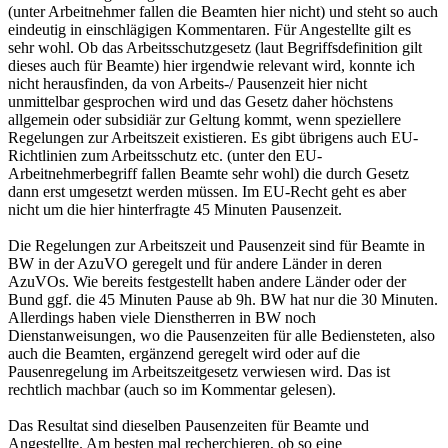
(unter Arbeitnehmer fallen die Beamten hier nicht) und steht so auch
eindeutig in einschlägigen Kommentaren. Für Angestellte gilt es
sehr wohl. Ob das Arbeitsschutzgesetz (laut Begriffsdefinition gilt
dieses auch für Beamte) hier irgendwie relevant wird, konnte ich
nicht herausfinden, da von Arbeits-/ Pausenzeit hier nicht
unmittelbar gesprochen wird und das Gesetz daher höchstens
allgemein oder subsidiär zur Geltung kommt, wenn speziellere
Regelungen zur Arbeitszeit existieren. Es gibt übrigens auch EU-
Richtlinien zum Arbeitsschutz etc. (unter den EU-
Arbeitnehmerbegriff fallen Beamte sehr wohl) die durch Gesetz
dann erst umgesetzt werden müssen. Im EU-Recht geht es aber
nicht um die hier hinterfragte 45 Minuten Pausenzeit.
Die Regelungen zur Arbeitszeit und Pausenzeit sind für Beamte in
BW in der AzuVO geregelt und für andere Länder in deren
AzuVOs. Wie bereits festgestellt haben andere Länder oder der
Bund ggf. die 45 Minuten Pause ab 9h. BW hat nur die 30 Minuten.
Allerdings haben viele Dienstherren in BW noch
Dienstanweisungen, wo die Pausenzeiten für alle Bediensteten, also
auch die Beamten, ergänzend geregelt wird oder auf die
Pausenregelung im Arbeitszeitgesetz verwiesen wird. Das ist
rechtlich machbar (auch so im Kommentar gelesen).
Das Resultat sind dieselben Pausenzeiten für Beamte und
Angestellte. Am besten mal recherchieren, ob so eine