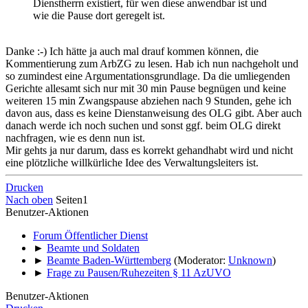
Dienstherrn existiert, für wen diese anwendbar ist und
wie die Pause dort geregelt ist.
Danke :-) Ich hätte ja auch mal drauf kommen können, die
Kommentierung zum ArbZG zu lesen. Hab ich nun nachgeholt und
so zumindest eine Argumentationsgrundlage. Da die umliegenden
Gerichte allesamt sich nur mit 30 min Pause begnügen und keine
weiteren 15 min Zwangspause abziehen nach 9 Stunden, gehe ich
davon aus, dass es keine Dienstanweisung des OLG gibt. Aber auch
danach werde ich noch suchen und sonst ggf. beim OLG direkt
nachfragen, wie es denn nun ist.
Mir gehts ja nur darum, dass es korrekt gehandhabt wird und nicht
eine plötzliche willkürliche Idee des Verwaltungsleiters ist.
Drucken
Nach oben
Seiten
1
Benutzer-Aktionen
Forum Öffentlicher Dienst
►
Beamte und Soldaten
►
Beamte Baden-Württemberg
(Moderator:
Unknown
)
►
Frage zu Pausen/Ruhezeiten § 11 AzUVO
Benutzer-Aktionen