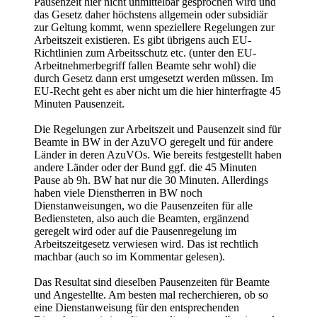
Pausenzeit hier nicht unmittelbar gesprochen wird und
das Gesetz daher höchstens allgemein oder subsidiär
zur Geltung kommt, wenn speziellere Regelungen zur
Arbeitszeit existieren. Es gibt übrigens auch EU-
Richtlinien zum Arbeitsschutz etc. (unter den EU-
Arbeitnehmerbegriff fallen Beamte sehr wohl) die
durch Gesetz dann erst umgesetzt werden müssen. Im
EU-Recht geht es aber nicht um die hier hinterfragte 45
Minuten Pausenzeit.
Die Regelungen zur Arbeitszeit und Pausenzeit sind für
Beamte in BW in der AzuVO geregelt und für andere
Länder in deren AzuVOs. Wie bereits festgestellt haben
andere Länder oder der Bund ggf. die 45 Minuten
Pause ab 9h. BW hat nur die 30 Minuten. Allerdings
haben viele Dienstherren in BW noch
Dienstanweisungen, wo die Pausenzeiten für alle
Bediensteten, also auch die Beamten, ergänzend
geregelt wird oder auf die Pausenregelung im
Arbeitszeitgesetz verwiesen wird. Das ist rechtlich
machbar (auch so im Kommentar gelesen).
Das Resultat sind dieselben Pausenzeiten für Beamte
und Angestellte. Am besten mal recherchieren, ob so
eine Dienstanweisung für den entsprechenden