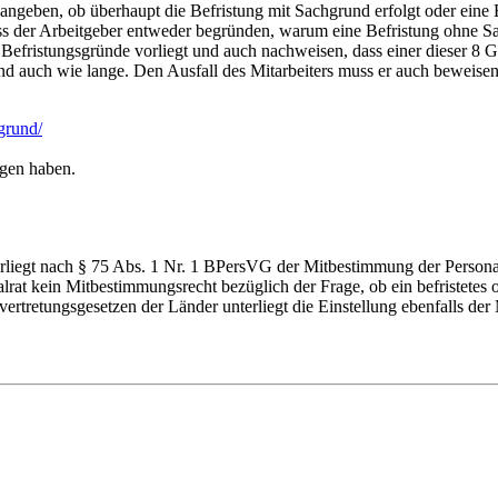
ngeben, ob überhaupt die Befristung mit Sachgrund erfolgt oder eine Be
ss der Arbeitgeber entweder begründen, warum eine Befristung ohne Sa
efristungsgründe vorliegt und auch nachweisen, dass einer dieser 8 Gr
und auch wie lange. Den Ausfall des Mitarbeiters muss er auch beweisen
sgrund/
egen haben.
terliegt nach § 75 Abs. 1 Nr. 1 BPersVG der Mitbestimmung der Person
lrat kein Mitbestimmungsrecht bezüglich der Frage, ob ein befristetes o
tretungsgesetzen der Länder unterliegt die Einstellung ebenfalls der