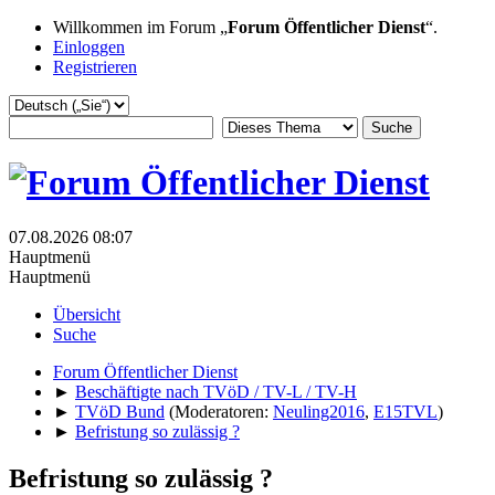
Willkommen im Forum „
Forum Öffentlicher Dienst
“.
Einloggen
Registrieren
07.08.2026 08:07
Hauptmenü
Hauptmenü
Übersicht
Suche
Forum Öffentlicher Dienst
►
Beschäftigte nach TVöD / TV-L / TV-H
►
TVöD Bund
(Moderatoren:
Neuling2016
,
E15TVL
)
►
Befristung so zulässig ?
Befristung so zulässig ?