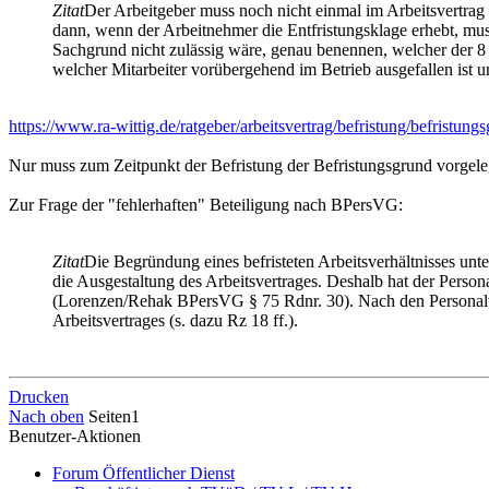
Zitat
Der Arbeitgeber muss noch nicht einmal im Arbeitsvertrag a
dann, wenn der Arbeitnehmer die Entfristungsklage erhebt, mu
Sachgrund nicht zulässig wäre, genau benennen, welcher der 8 B
welcher Mitarbeiter vorübergehend im Betrieb ausgefallen ist 
https://www.ra-wittig.de/ratgeber/arbeitsvertrag/befristung/befristung
Nur muss zum Zeitpunkt der Befristung der Befristungsgrund vorgel
Zur Frage der "fehlerhaften" Beteiligung nach BPersVG:
Zitat
Die Begründung eines befristeten Arbeitsverhältnisses un
die Ausgestaltung des Arbeitsvertrages. Deshalb hat der Persona
(Lorenzen/Rehak BPersVG § 75 Rdnr. 30). Nach den Personalver
Arbeitsvertrages (s. dazu Rz 18 ff.).
Drucken
Nach oben
Seiten
1
Benutzer-Aktionen
Forum Öffentlicher Dienst